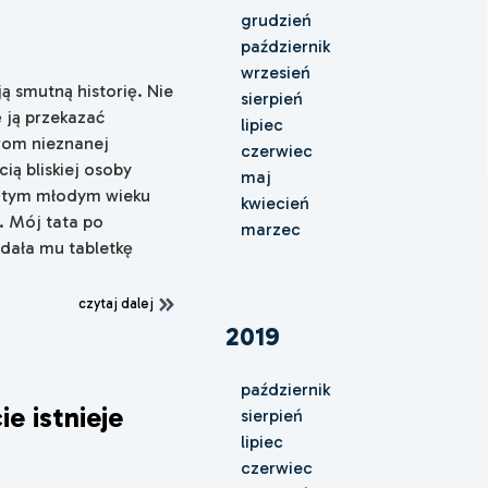
grudzień
październik
wrzesień
 smutną historię. Nie
sierpień
 ją przekazać
lipiec
wom nieznanej
czerwiec
ią bliskiej osoby
maj
 w tym młodym wieku
kwiecień
ą. Mój tata po
marzec
odała mu tabletkę
czytaj dalej
2019
październik
ie istnieje
sierpień
lipiec
czerwiec