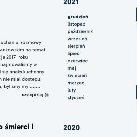
2021
grudzień
listopad
październik
wrzesień
ysłuchaniu rozmowy
sierpień
Jackowskim na temat
lipiec
cje 2017 roku
czerwiec
Wynajmowalismy w
maj
 się aneks kuchenny
kwiecień
am nie mial dostepu,
marzec
 bylismy my .......
luty
czytaj dalej
styczeń
 śmierci i
2020