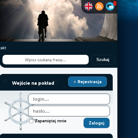
akt
Szukaj
//
//
Rejestracja
Wejście na pokład
Zapamiętaj mnie