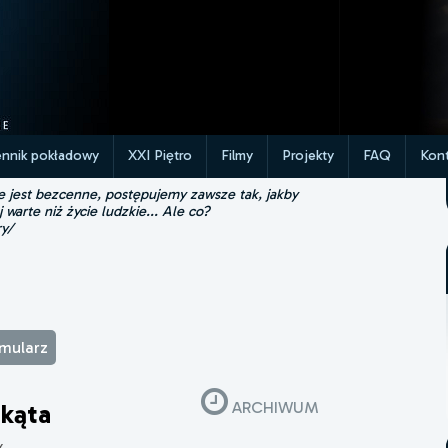
ennik pokładowy
XXI Piętro
Filmy
Projekty
FAQ
Kont
ie jest bezcenne, postępujemy zawsze tak, jakby
j warte niż życie ludzkie... Ale co?
ry/
rmularz
ARCHIWUM
jkąta
x