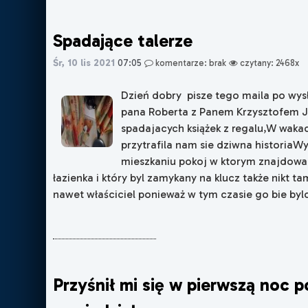
Spadające talerze
Śr, 10 lis 2021
07:05
komentarze: brak
czytany: 2468x
Dzień dobry pisze tego maila po w
pana Roberta z Panem Krzysztofem 
spadajacych książek z regalu,W waka
przytrafila nam sie dziwna historia
mieszkaniu pokoj w ktorym znajdowal
łazienka i który byl zamykany na klucz także nikt t
nawet właściciel ponieważ w tym czasie go bie bylo,
Przyśnił mi się w pierwszą noc po