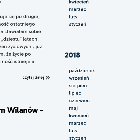
kwiecień
x
marzec
duje się po drugiej
luty
ość ostatniego
styczeń
ia stawiałam sobie
„dziestu” latach,
zeń życiowych , już
2018
, że życie po
mość istnieje a
październik
czytaj dalej
wrzesień
sierpień
lipiec
czerwiec
maj
em Wilanów -
kwiecień
marzec
luty
styczeń