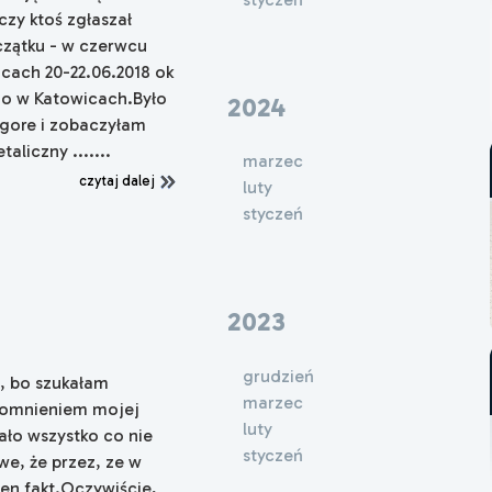
czy ktoś zgłaszał
czątku - w czerwcu
icach 20-22.06.2018 ok
go w Katowicach.Było
2024
gore i zobaczyłam
liczny .......
marzec
czytaj dalej
luty
styczeń
2023
grudzień
ą, bo szukałam
marzec
spomnieniem mojej
luty
ało wszystko co nie
styczeń
we, że przez, ze w
ten fakt.Oczywiście,