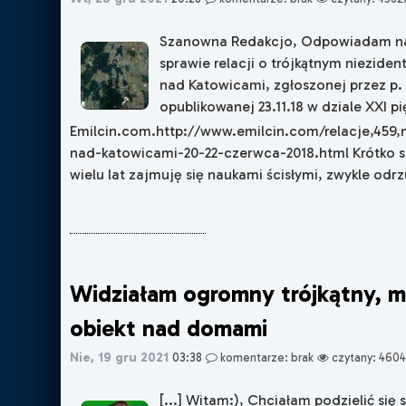
Szanowna Redakcjo, Odpowiadam na 
sprawie relacji o trójkątnym niezide
nad Katowicami, zgłoszonej przez p.
opublikowanej 23.11.18 w dziale XXI pię
Emilcin.com.http://www.emilcin.com/relacje,459,m
nad-katowicami-20-22-czerwca-2018.html Krótko s
wielu lat zajmuję się naukami ścisłymi, zwykle odrz
Widziałam ogromny trójkątny, m
obiekt nad domami
Nie, 19 gru 2021
03:38
komentarze: brak
czytany: 4604
[...] Witam:), Chciałam podzielić się s