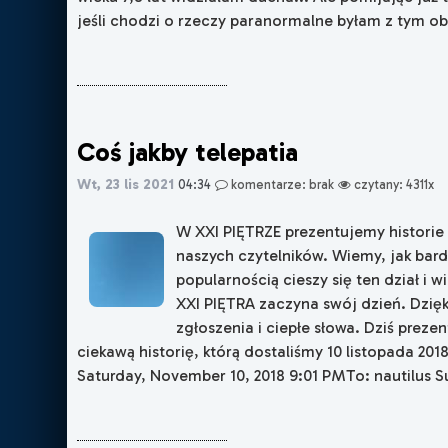
jeśli chodzi o rzeczy paranormalne byłam z tym obcy
Coś jakby telepatia
Wt, 23 lis 2021
04:34
komentarze: brak
czytany: 4311x
W XXI PIĘTRZE prezentujemy historie 
naszych czytelników. Wiemy, jak bar
popularnością cieszy się ten dział i w
XXI PIĘTRA zaczyna swój dzień. Dzię
zgłoszenia i ciepłe słowa. Dziś preze
ciekawą historię, którą dostaliśmy 10 listopada 2018
Saturday, November 10, 2018 9:01 PMTo: nautilus Sub