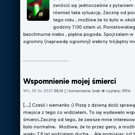
zwrócić się jednocześnie z pytaniem 
również taka sytuację. Zacznę od po
tego roku , możliwe że to było w okol
godziny 7:00 szłam ul. Poniatowskie
bezchmurne niebo , piękna pogoda. Spojrzałam w 
ogromny (naprawdę ogromny) srebrny trójkątny meta
Wspomnienie mojej śmierci
Wt, 30 lis 2021
06:41
komentarze: brak
czytany: 3101x
[...] Cześć i siemanko :) Piszę z dziwną dość spraw
miejsca z tego co widziałam. To się wydawało w
śmierci.Zacznę od tego, że zawsze mnie interesow
było normalne. Możliwe, że to przez geny, a możli
wieku 7,8 lat widziałam ducha... Ale pomijając już 