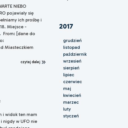
TWARTE NIEBO
RO pojawiały się
ełniamy ich prośbę i
2017
018. Miejsce -
 From: [dane do
o:
grudzień
nad Miasteczkiem
listopad
październik
wrzesień
czytaj dalej
sierpień
lipiec
czerwiec
maj
kwiecień
x
marzec
luty
ym i widok ten mam
styczeń
 i nigdy w UFO nie