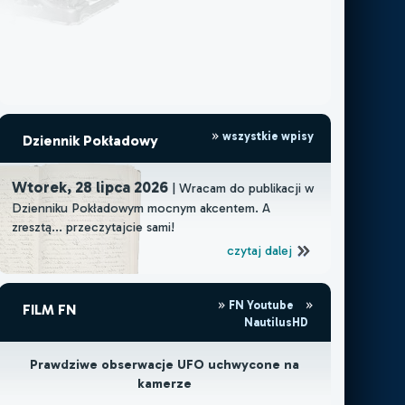
wszystkie wpisy
Dziennik Pokładowy
Wtorek, 28 lipca 2026
| Wracam do publikacji w
Dzienniku Pokładowym mocnym akcentem. A
zresztą... przeczytajcie sami!
czytaj dalej
FN Youtube
FILM FN
NautilusHD
Prawdziwe obserwacje UFO uchwycone na
kamerze