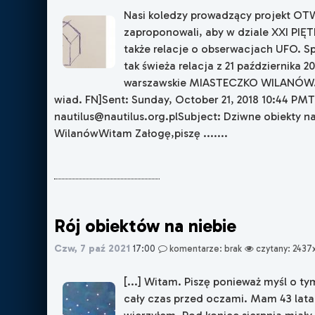
Nasi koledzy prowadzący projekt O
zaproponowali, aby w dziale XXI PIĘT
także relacje o obserwacjach UFO. Sp
tak świeża relacja z 21 października 2
warszawskie MIASTECZKO WILANÓW.
wiad. FN]Sent: Sunday, October 21, 2018 10:44 PMT
nautilus@nautilus.org.plSubject: Dziwne obiekty 
WilanówWitam Załogę,piszę .......
Rój obiektów na niebie
Czw, 7 paź 2021
17:00
komentarze: brak
czytany: 2437
[...] Witam. Piszę ponieważ myśl o t
cały czas przed oczami. Mam 43 lata