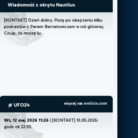
Wiadomość z okrętu Nautilus
[
K
O
N
T
A
K
T
]
D
z
i
e
ń
d
o
b
r
y
.
P
i
s
z
ę
p
o
o
b
e
j
r
z
e
n
i
u
k
i
l
k
u
p
o
d
c
a
s
t
ó
w
z
P
a
n
e
m
B
e
r
n
a
t
o
w
i
c
z
e
m
w
r
o
l
i
g
ł
ó
w
n
e
j
.
C
z
u
j
ę
,
ż
e
m
u
s
z
ę
l
u
b
ż
e
m
o
ż
e
p
o
p
r
o
s
t
u
więcej na:
emilcin.com
UFO24
Wt, 12 maj 2026 11:26
| [KONTAKT] 10.05.2026:
godz ok 22:30. Poszliśmy obs