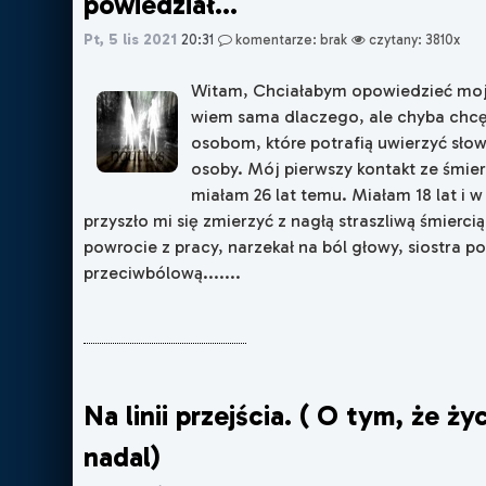
powiedział...
Pt, 5 lis 2021
20:31
komentarze: brak
czytany: 3810x
Witam, Chciałabym opowiedzieć moją
wiem sama dlaczego, ale chyba chcę
osobom, które potrafią uwierzyć sło
osoby. Mój pierwszy kontakt ze śmierc
miałam 26 lat temu. Miałam 18 lat i
przyszło mi się zmierzyć z nagłą straszliwą śmierci
powrocie z pracy, narzekał na ból głowy, siostra p
przeciwbólową.......
Na linii przejścia. ( O tym, że życ
nadal)