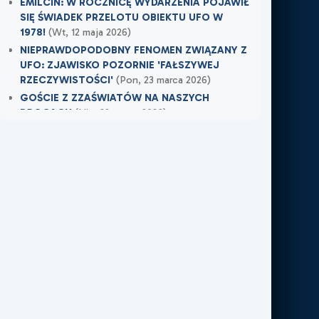
EMILCIN: W ROCZNICĘ WYDARZENIA POJAWIŁ
SIĘ ŚWIADEK PRZELOTU OBIEKTU UFO W
1978!
(Wt, 12 maja 2026)
NIEPRAWDOPODOBNY FENOMEN ZWIĄZANY Z
UFO: ZJAWISKO POZORNIE 'FAŁSZYWEJ
RZECZYWISTOŚCI'
(Pon, 23 marca 2026)
GOŚCIE Z ZZAŚWIATÓW NA NASZYCH
DROGACH
(Nie, 22 marca 2026)
Najnowsze w XXI Piętro:
OSTRZEŻENIE PRZYSZŁO W OSTATNIEJ
CHWILI
(Wczoraj)
TAMTEGO LATA COŚ ZAWISŁO NAD POLEM
(Nie, 31 maja 2026)
PO ŚMIERCI WRÓCIŁ DO MIEJSCA, W KTÓRYM
PRACOWAŁ
(Nie, 31 maja 2026)
Najnowsze w FN24:
Tajemnicza kula nad Kolumbią. Sieć obiegło