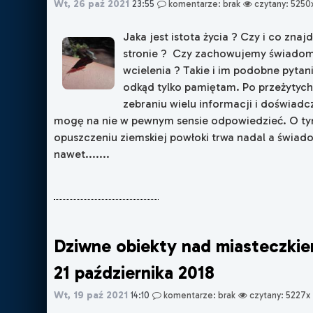
Wt, 26 paź 2021
23:55
komentarze: brak
czytany: 5250
Jaka jest istota życia ? Czy i co znaj
stronie ? Czy zachowujemy świadom
wcielenia ? Takie i im podobne pytan
odkąd tylko pamiętam. Po przeżytych 
zebraniu wielu informacji i doświadc
mogę na nie w pewnym sensie odpowiedzieć. O tym
opuszczeniu ziemskiej powłoki trwa nadal a świado
nawet.......
Dziwne obiekty nad miasteczki
21 października 2018
Wt, 19 paź 2021
14:10
komentarze: brak
czytany: 5227x