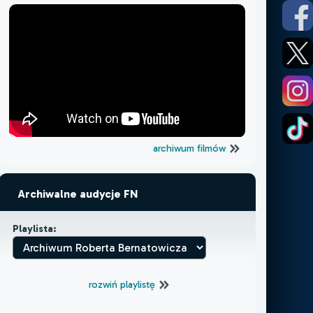
archiwum filmów
Archiwalne audycje FN
Playlista:
rozwiń playlistę