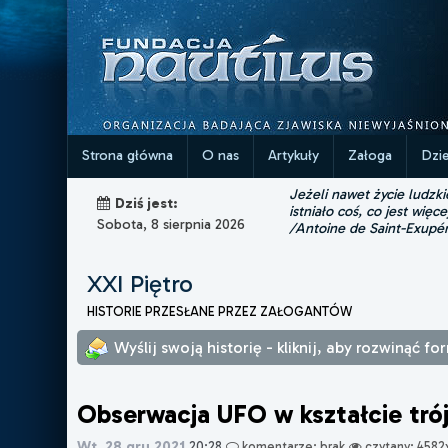
Strona główna
O nas
Artykuły
Załoga
Dzi
Jeżeli nawet życie ludzk
Dziś jest:
istniało coś, co jest więce
Sobota, 8 sierpnia 2026
/Antoine de Saint-Exupé
XXI Piętro
HISTORIE PRZESŁANE PRZEZ ZAŁOGANTÓW
Wyślij swoją historię - kliknij, aby rozwinąć fo
Obserwacja UFO w kształcie tró
Wt, 28 gru 2021
20:28
komentarze: brak
czytany: 4582