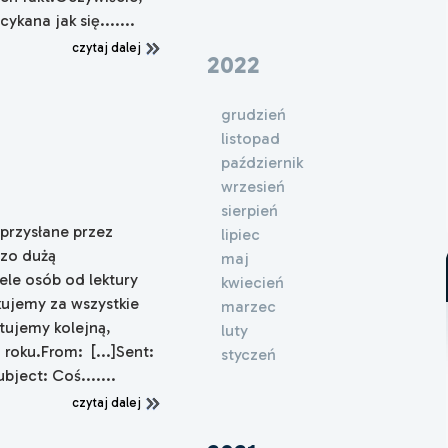
kana jak się.......
czytaj dalej
2022
grudzień
listopad
październik
wrzesień
sierpień
przysłane przez
lipiec
dzo dużą
maj
iele osób od lektury
kwiecień
kujemy za wszystkie
marzec
ntujemy kolejną,
luty
 roku.From: [...]Sent:
styczeń
ject: Coś.......
czytaj dalej