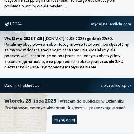
(często narażając się na śmieszność). To czego doświadczyłem
poukładało w mi w głowie pewien...
UFO24
więcej na:
emilcin.com
Wt, 12 maj 2026 11:26
| [KONTAKT] 10.05.2026: godz ok 22:30.
Poszliśmy obserwować niebo i fotografować telefonem bo słyszeliśmy
za ma być widoczna stacja kosmiczna stacji nie widzieliśmy, ale
podczas wielu nastu zdjęć po obejrzeniu na jednym zobaczyliśmy
zielone kręgi na niebie, a na poprzednich zobaczyliśmy sos ala (UFO)
niezidentyfikowane i syn zobaczył rozbłysk na niebie.
Dziennik Pokładowy
wszystkie wpisy
Wtorek, 28 lipca 2026
| Wracam do publikacji w Dzienniku
Pokładowym mocnym akcentem. A zresztą... przeczytajcie sami!
czytaj dalej