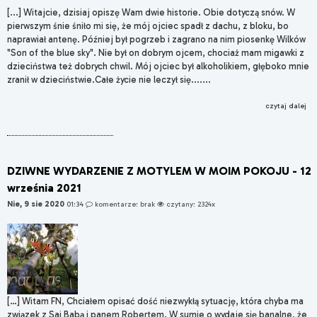
[...] Witajcie, dzisiaj opiszę Wam dwie historie. Obie dotyczą snów. W
pierwszym śnie śniło mi się, że mój ojciec spadł z dachu, z bloku, bo
naprawiał antenę. Później był pogrzeb i zagrano na nim piosenkę Wilków
"Son of the blue sky". Nie był on dobrym ojcem, chociaż mam migawki z
dzieciństwa też dobrych chwil. Mój ojciec był alkoholikiem, głęboko mnie
zranił w dzieciństwie.Całe życie nie leczył się.......
czytaj dalej
DZIWNE WYDARZENIE Z MOTYLEM W MOIM POKOJU - 12
września 2021
Nie, 9 sie 2020
01:34
komentarze: brak
czytany: 2324x
[…] Witam FN, Chciałem opisać dość niezwykłą sytuację, która chyba ma
związek z Sai Babą i panem Robertem. W sumie o wydaje się banalne, że