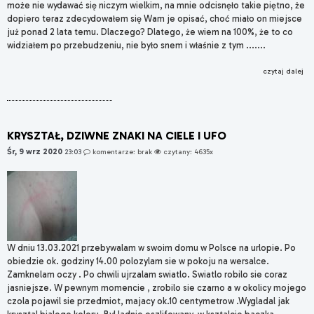
może nie wydawać się niczym wielkim, na mnie odcisnęło takie piętno, że
dopiero teraz zdecydowałem się Wam je opisać, choć miało on miejsce
już ponad 2 lata temu. Dlaczego? Dlatego, że wiem na 100%, że to co
widziałem po przebudzeniu, nie było snem i właśnie z tym .......
czytaj dalej
KRYSZTAŁ, DZIWNE ZNAKI NA CIELE I UFO
Śr, 9 wrz 2020
23:03
komentarze: brak
czytany: 4635x
W dniu 13.03.2021 przebywalam w swoim domu w Polsce na urlopie. Po
obiedzie ok. godziny 14.00 polozylam sie w pokoju na wersalce.
Zamknelam oczy . Po chwili ujrzalam swiatlo. Swiatlo robilo sie coraz
jasniejsze. W pewnym momencie , zrobilo sie czarno a w okolicy mojego
czola pojawil sie przedmiot, majacy ok.10 centymetrow .Wygladal jak