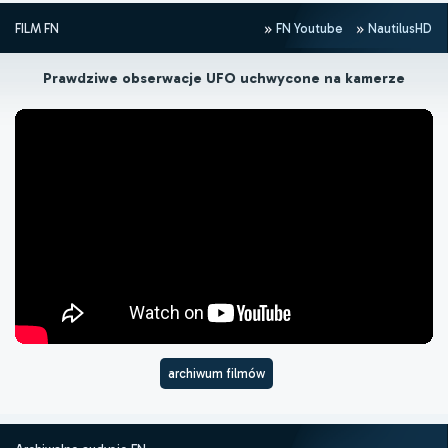
FILM FN
FN Youtube
NautilusHD
Prawdziwe obserwacje UFO uchwycone na kamerze
archiwum filmów