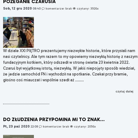
POŻEGANIE CZARUSIA
Sob, 12 gru 2020
08:40
komentarze: brak
czytany: 3926x
W dziale XXI PIĘTRO prezentujemy niezwykłe historie, które przysłali nam
nasi czytelnicy. Ale tym razem to my opowiemy niezwykłą historię z naszym
fundacyjnym kotkiem, który odszedł w stronę światła 23 kwietnia 2022.
Czaruś był wyjątkową istotą, niezwykłą. W jakiś niepojęty sposób wiedział,
że jedzie samochód FN i wychodził na spotkanie. Czekał przy bramie,
głośno coś miauczał i wspólnie szedł aż .......
czytaj dalej
DO ZŁUDZENIA PRZYPOMINA MI TO ZNAK...
Pt, 23 paź 2020
22:08
komentarze: brak
czytany: 2056x