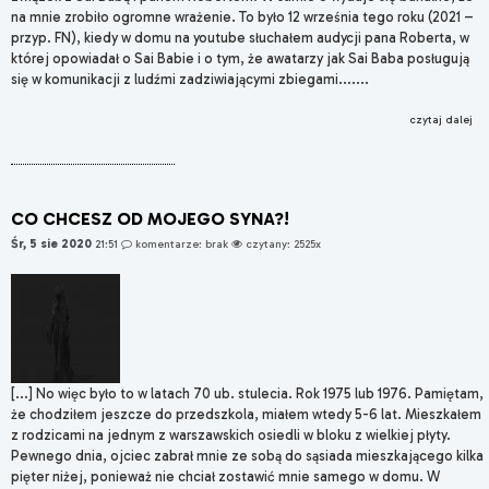
na mnie zrobiło ogromne wrażenie. To było 12 września tego roku (2021 –
przyp. FN), kiedy w domu na youtube słuchałem audycji pana Roberta, w
której opowiadał o Sai Babie i o tym, że awatarzy jak Sai Baba posługują
się w komunikacji z ludźmi zadziwiającymi zbiegami.......
czytaj dalej
CO CHCESZ OD MOJEGO SYNA?!
Śr, 5 sie 2020
21:51
komentarze: brak
czytany: 2525x
[...] No więc było to w latach 70 ub. stulecia. Rok 1975 lub 1976. Pamiętam,
że chodziłem jeszcze do przedszkola, miałem wtedy 5-6 lat. Mieszkałem
z rodzicami na jednym z warszawskich osiedli w bloku z wielkiej płyty.
Pewnego dnia, ojciec zabrał mnie ze sobą do sąsiada mieszkającego kilka
pięter niżej, ponieważ nie chciał zostawić mnie samego w domu. W