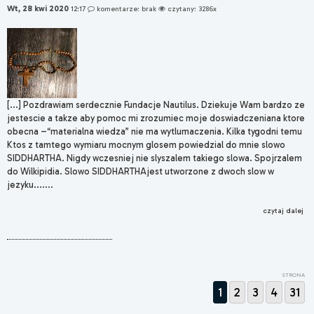
Wt, 28 kwi 2020
12:17
komentarze: brak
czytany: 3286x
[...] Pozdrawiam serdecznie Fundacje Nautilus. Dziekuje Wam bardzo ze
jestescie a takze aby pomoc mi zrozumiec moje doswiadczeniana ktore
obecna –“materialna wiedza” nie ma wytlumaczenia. Kilka tygodni temu
Ktos z tamtego wymiaru mocnym glosem powiedzial do mnie slowo
SIDDHARTHA. Nigdy wczesniej nie slyszalem takiego slowa. Spojrzalem
do Wilkipidia. Slowo SIDDHARTHAjest utworzone z dwoch slow w
jezyku.......
czytaj dalej
STRONA
1
2
3
4
31