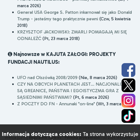
marca 2026)
Generał USA George S. Patton inkarnował się jako Donald
Trump - jesteśmy tego praktycznie pewni
(Czw, 5 kwietnia
2018)
KRZYSZTOF JACKOWSKI: ZMARLI POMAGAJĄ MI SIĘ
ODNALEŹĆ
(Pt, 23 marca 2018)
Najnowsze w KAJUTA ZAŁOGI: PROJEKTY
FUNDACJI NAUTILUS:
UFO nad Olszówką 2008/2009
(Nie, 8 marca 2026)
CZY NA OBCYCH PLANETACH JEST... NACJONALIZM,
SĄ GREANICE, PAŃSTWA I EGOISTYCZMA GRA Z
SĄSIEDNIMI PAŃSTWAMI?
(Pt, 6 marca 2026)
Z POCZTY DO FN - Annunaki "on-line"
(Wt, 3 marca 2026)
Informacja dotycząca cookies:
Ta strona wykorzystuje
Wersja [Lo-Fi]
Regulamin serwisu
|
Polityka prywatności
|
(c) 2026 Wszelkie