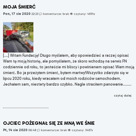
MOJA ŚMIERĆ
Pon, 17 sie 2020
22:23
komentarze: brak
czytany: 4891x
[...] Witam Fundację! Długo myślałem, aby opowiedzieć a raczej opisać
Wam tę moją historię, ale pomyślałem, że skoro wchodzę na serwis FN
codziennie od roku, to jesteście mi bliscy i powinienem opisać Wam moją
śmierć. Bo ja przeżyłem śmierć, byłem martwy!Wszystko zdarzyło się w
lipcu 2020 roku, kiedy wracałem od moich rodziców samochodem.
Jechałem sam, niestety bardzo szybko. Nagle straciłem panowanie.......
czytaj dalej
OJCIEC POŻEGNAŁ SIĘ ZE MNĄ WE ŚNIE
Pt, 14 sie 2020
06:48
komentarze: brak
czytany: 3487x