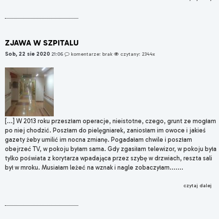
ZJAWA W SZPITALU
Sob, 22 sie 2020
21:06
komentarze: brak
czytany: 2344x
[...] W 2013 roku przeszłam operacje, nieistotne, czego, grunt ze mogłam
po niej chodzić. Poszłam do pielęgniarek, zaniosłam im owoce i jakieś
gazety żeby umilić im nocna zmianę. Pogadałam chwile i poszłam
obejrzeć TV, w pokoju byłam sama. Gdy zgasiłam telewizor, w pokoju była
tylko poświata z korytarza wpadająca przez szybę w drzwiach, reszta sali
był w mroku. Musiałam leżeć na wznak i nagle zobaczyłam.......
czytaj dalej