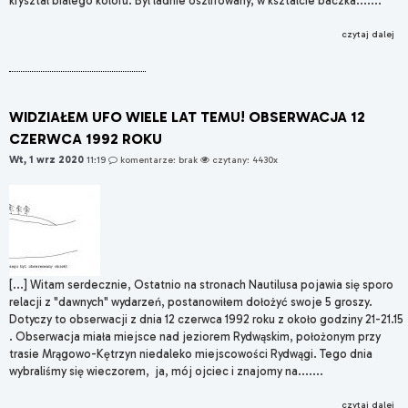
krysztal bialego koloru. Byl ladnie oszlifowany, w ksztalcie baczka.......
czytaj dalej
WIDZIAŁEM UFO WIELE LAT TEMU! OBSERWACJA 12
CZERWCA 1992 ROKU
Wt, 1 wrz 2020
11:19
komentarze: brak
czytany: 4430x
[...] Witam serdecznie, Ostatnio na stronach Nautilusa pojawia się sporo
relacji z "dawnych" wydarzeń, postanowiłem dołożyć swoje 5 groszy.
Dotyczy to obserwacji z dnia 12 czerwca 1992 roku z około godziny 21-21.15
. Obserwacja miała miejsce nad jeziorem Rydwąskim, położonym przy
trasie Mrągowo-Kętrzyn niedaleko miejscowości Rydwągi. Tego dnia
wybraliśmy się wieczorem, ja, mój ojciec i znajomy na.......
czytaj dalej