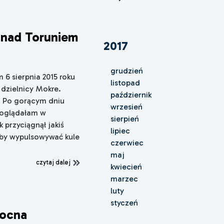
 nad Toruniem
2017
grudzień
6 sierpnia 2015 roku
listopad
dzielnicy Mokre.
październik
. Po gorącym dniu
wrzesień
poglądałam w
sierpień
przyciągnął jakiś
lipiec
akby wypulsowywać kule
czerwiec
maj
czytaj dalej
kwiecień
marzec
luty
styczeń
nocna