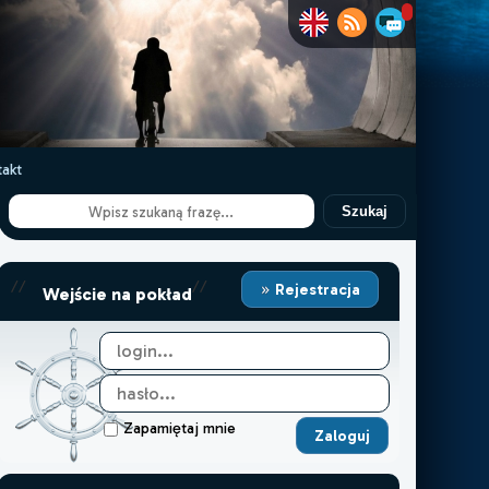
akt
Szukaj
//
//
Rejestracja
Wejście na pokład
Zapamiętaj mnie