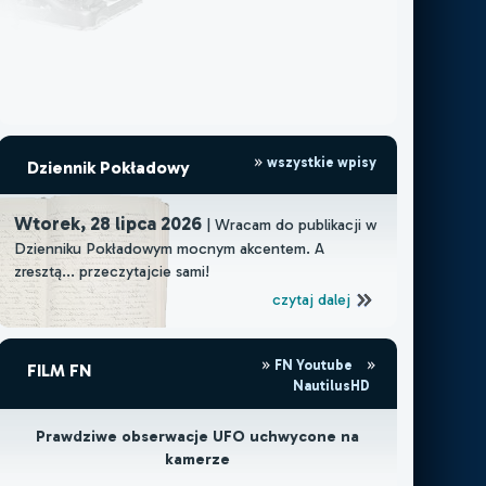
wszystkie wpisy
Dziennik Pokładowy
Wtorek, 28 lipca 2026
| Wracam do publikacji w
Dzienniku Pokładowym mocnym akcentem. A
zresztą... przeczytajcie sami!
czytaj dalej
FN Youtube
FILM FN
NautilusHD
Prawdziwe obserwacje UFO uchwycone na
kamerze