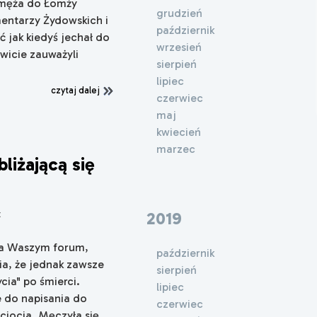
 męża do Łomży
grudzień
entarzy Żydowskich i
październik
 jak kiedyś jechał do
wrzesień
wicie zauważyli
sierpień
lipiec
czytaj dalej
czerwiec
maj
kwiecień
marzec
liżającą się
2019
x
na Waszym forum,
październik
ia, że jednak zawsze
sierpień
cia" po śmierci.
lipiec
e do napisania do
czerwiec
ciocia. Męczyła się