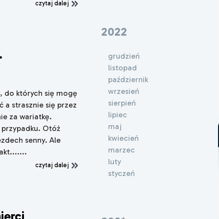
czytaj dalej
2022
.
grudzień
listopad
październik
wrzesień
i, do których się mogę
sierpień
 a strasznie się przez
lipiec
ie za wariatkę.
maj
 przypadku. Otóż
kwiecień
bezdech senny. Ale
marzec
t.......
luty
czytaj dalej
styczeń
ierci