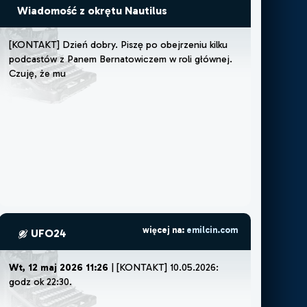
Wiadomość z okrętu Nautilus
[
K
O
N
T
A
K
T
]
D
z
i
e
ń
d
o
b
r
y
.
P
i
s
z
ę
p
o
o
b
e
j
r
z
e
n
i
u
k
i
l
k
u
p
o
d
c
a
s
t
ó
w
z
P
a
n
e
m
B
e
r
n
a
t
o
w
i
c
z
e
m
w
r
o
l
i
g
ł
ó
w
n
e
j
.
C
z
u
j
ę
,
ż
e
m
u
s
z
ę
l
u
b
ż
e
m
o
ż
e
p
o
p
więcej na:
emilcin.com
UFO24
Wt, 12 maj 2026 11:26
| [KONTAKT] 10.05.2026:
godz ok 22:30.