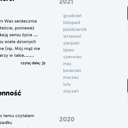
2021
grudzień
am Was serdecznie
listopad
steście, ponieważ
październik
kają sensu życia ...
wrzesień
iu wiele dziwnych
sierpień
ne (np. Mój mąż nie
lipiec
zy w takie.......
czerwiec
maj
czytaj dalej
kwiecień
marzec
luty
styczeń
senność
as temu czytałam
2020
ypadku