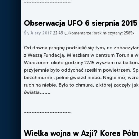
Obserwacja UFO 6 sierpnia 2015
Śr, 4 sty 2017
22:49
komentarze: brak
czytany: 2585x
Od dawna pragnę podzielić się tym, co zobaczyłam 
z Waszą Fundacją. Mieszkam w centrum Torunia w 
Wieczorem około godziny 22.15 wyszłam na balkon
przyjemnie było oddychać rześkim powietrzem. S
bezchmurne , pełne gwiazd niebo. Nagle mój wzrok 
ruch na niebie. Była to chmura, z której zaczęły j
światła.......
Wielka wojna w Azji? Korea Pół