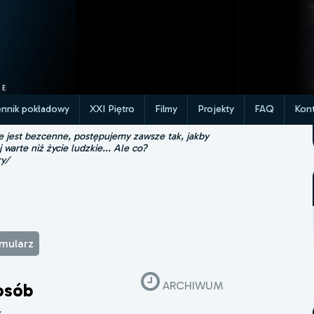
ennik pokładowy
XXI Piętro
Filmy
Projekty
FAQ
Kont
ie jest bezcenne, postępujemy zawsze tak, jakby
j warte niż życie ludzkie... Ale co?
ry/
rmularz
ARCHIWUM
osób
x