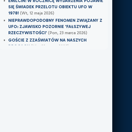
EMILCIN: W ROCZNICĘ WYDARZENIA POJAWIŁ
SIĘ ŚWIADEK PRZELOTU OBIEKTU UFO W
1978!
(Wt, 12 maja 2026)
NIEPRAWDOPODOBNY FENOMEN ZWIĄZANY Z
UFO: ZJAWISKO POZORNIE 'FAŁSZYWEJ
RZECZYWISTOŚCI'
(Pon, 23 marca 2026)
GOŚCIE Z ZZAŚWIATÓW NA NASZYCH
DROGACH
(Nie, 22 marca 2026)
Najnowsze w XXI Piętro:
OSTRZEŻENIE PRZYSZŁO W OSTATNIEJ
CHWILI
(Wczoraj)
TAMTEGO LATA COŚ ZAWISŁO NAD POLEM
(Nie, 31 maja 2026)
PO ŚMIERCI WRÓCIŁ DO MIEJSCA, W KTÓRYM
PRACOWAŁ
(Nie, 31 maja 2026)
Najnowsze w FN24:
Tajemnicza kula nad Kolumbią. Sieć obiegło