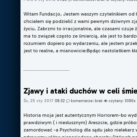
Witam Fundacjo, Jestem waszym czytelnikiem od ład
chciałem się podzielić z wami pewnym dziwnym z
życiu. Zabrzmi to irracjonalnie, ale czasami czuje ż
ma to związek często ze śmiercią, ale jest to bardz
rozumiem dopiero po wydarzeniu, ale jestem przek
jest to realne, a mianowicie:Będąc nastolatkiem kład
Zjawy i ataki duchów w celi śmie
Śr, 25 sty 2017
08:32
komentarze: brak
czytany: 3086x
Historia moja jest autentycznym Horrorem-bo wyda
prawdziwym ( i niesłusznym) Areszcie, gdzie pró
zamordować -a Psycholog dla sądu jako nielekarz 