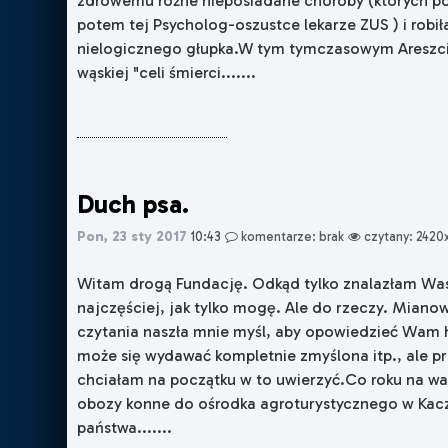
zdrowemu różne nieposiadane choroby (których po
potem tej Psycholog-oszustce lekarze ZUS ) i robił
nielogicznego głupka.W tym tymczasowym Areszc
wąskiej "celi śmierci.......
Duch psa.
Pon, 23 sty 2017
10:43
komentarze: brak
czytany: 2420
Witam drogą Fundację. Odkąd tylko znalazłam Was
najczęściej, jak tylko mogę. Ale do rzeczy. Miano
czytania naszła mnie myśl, aby opowiedzieć Wam h
może się wydawać kompletnie zmyślona itp., ale p
chciałam na początku w to uwierzyć.Co roku na wa
obozy konne do ośrodka agroturystycznego w Kaczy
państwa.......