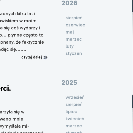
2026
nych kilku lat i
sierpień
jawiskiem w moim
czerwiec
e się coś wydarzy i
maj
o... płynne często to
marzec
onany, że faktycznie
luty
ąc się.......
styczeń
czytaj dalej
2025
rci.
wrzesień
sierpień
lipiec
rzyła się w
kwiecień
bowano mnie
marzec
wymyślała mi-
styczeń