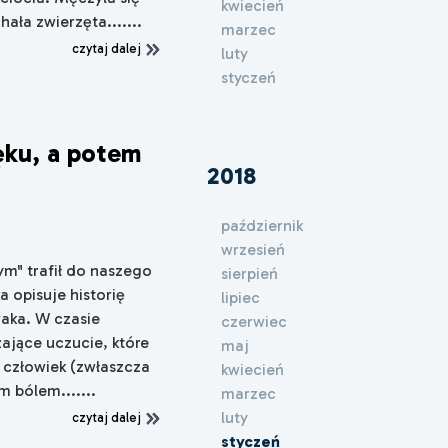
kwiecień
hała zwierzęta.......
marzec
czytaj dalej
luty
styczeń
lęku, a potem
2018
październik
wrzesień
ym" trafił do naszego
sierpień
a opisuje historię
lipiec
raka. W czasie
czerwiec
ające uczucie, które
maj
 człowiek (zwłaszcza
kwiecień
 bólem.......
marzec
luty
czytaj dalej
styczeń