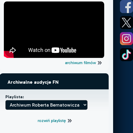
archiwum filmów
Archiwalne audycje FN
Playlista:
rozwiń playlistę