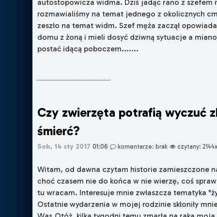
autostopowicza widma. Dziś jadąc rano z szefem
rozmawialiśmy na temat jednego z okolicznych cm
zeszło na temat widm. Szef męża zaczął opowiadać
domu z żoną i mieli dosyć dziwną sytuacje a miano
postać idącą poboczem.......
Czy zwierzęta potrafią wyczuć zb
śmierć?
Sob, 14 sty 2017
01:06
komentarze: brak
czytany: 2144
Witam, od dawna czytam historie zamieszczone 
choć czasem nie do końca w nie wierzę, coś spraw
tu wracam. Interesuje mnie zwłaszcza tematyka "ży
Ostatnie wydarzenia w mojej rodzinie skłoniły mni
Was.Otóż, kilka tygodni temu zmarła na raka moja 