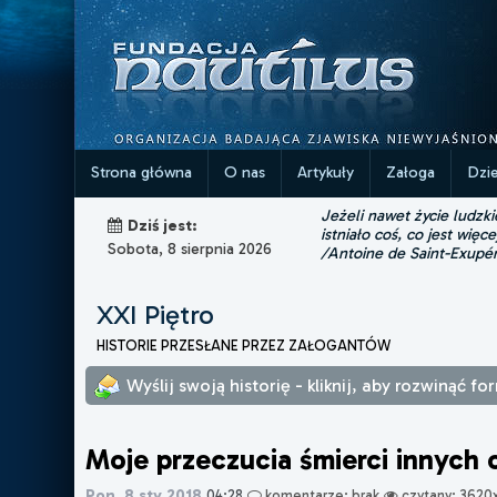
Strona główna
O nas
Artykuły
Załoga
Dzi
Jeżeli nawet życie ludzk
Dziś jest:
istniało coś, co jest więce
Sobota, 8 sierpnia 2026
/Antoine de Saint-Exupé
XXI Piętro
HISTORIE PRZESŁANE PRZEZ ZAŁOGANTÓW
Wyślij swoją historię - kliknij, aby rozwinąć fo
Moje przeczucia śmierci innych 
Pon, 8 sty 2018
04:28
komentarze: brak
czytany: 3620