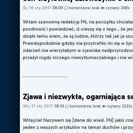
Śr, 18 sty 2017
08:09
komentarze: brak
czytany: 2418x
Witam szanowną redakcję FN, na początku chciał
pozdrowić i powiedzieć, iż cieszę się z tego , że je
dzięki temu wiem, że są ludzie, którzy tak jak ja szu
Prawdopodobnie gdyby nie przytrafiło mi się w życ
zdarzeń nie wierzyłabym w zjawiska nadprzyrodzo
przeżył nigdy niczego niewytłumaczalnego i nie wier
Zjawa i niezwykła, ogarniająca 
Wt, 17 sty 2017
08:33
komentarze: brak
czytany: 2232x
Witajcie! Nazywam się [dane do wiad. FN] jakiś cz
jeden z waszych artykułów na temat duchów i prz