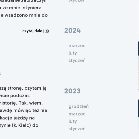
siadanie zaprzeczyli
a ze mnie inżyniera
ie wsadzono mnie do
2024
czytaj dalej
marzec
luty
styczeń
x
zą stronę, czytam ją
2023
wicie podczas
istorię. Tak, wiem,
grudzień
rawdę mówiąc też nie
marzec
kacje jeżdżę na
luty
nie (k. Kielc) do
styczeń