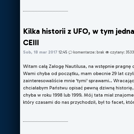
Kilka historii z UFO, w tym jedn
CEIII
Sob, 18 mar 2017
12:45
komentarze: brak
czytany: 3533
Witam całą Załogę Nautilusa, na wstępnie pragnę 
Wami chyba od początku, mam obecnie 29 lat czyli
zainteresowaliście mnie 'tymi' sprawami.. Wracają
chciałabym Państwu opisać pewną dziwną historię, 
chyba w roku 1998 lub 1999. Mój tata miał znajomeg
który czasami do nas przychodził, był to facet, któr