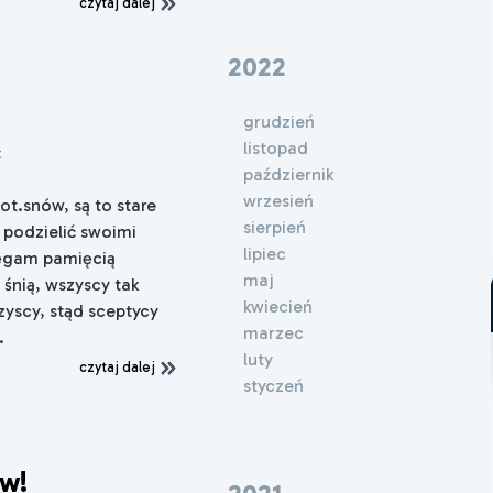
czytaj dalej
2022
grudzień
listopad
x
październik
wrzesień
t.snów, są to stare
sierpień
 podzielić swoimi
lipiec
ięgam pamięcią
maj
 śnią, wszyscy tak
kwiecień
szyscy, stąd sceptycy
marzec
.
luty
czytaj dalej
styczeń
ów!