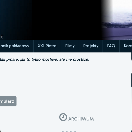
ennik pokładowy
XXI Piętro
Filmy
Projekty
FAQ
Kont
k proste, jak to tylko możliwe, ale nie prostsze.
rmularz
ARCHIWUM
x