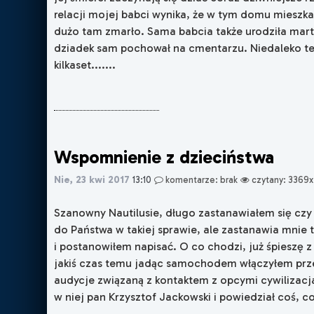
relacji mojej babci wynika, że w tym domu mieszka
dużo tam zmarło. Sama babcia także urodziła mart
dziadek sam pochował na cmentarzu. Niedaleko 
kilkaset.......
Wspomnienie z dzieciństwa
Nie, 23 kwi 2017
13:10
komentarze: brak
czytany: 3369x
Szanowny Nautilusie, długo zastanawiałem się czy 
do Państwa w takiej sprawie, ale zastanawia mnie
i postanowiłem napisać. O co chodzi, już śpieszę 
jakiś czas temu jadąc samochodem włączyłem prz
audycje związaną z kontaktem z opcymi cywilizacj
w niej pan Krzysztof Jackowski i powiedział coś, co 