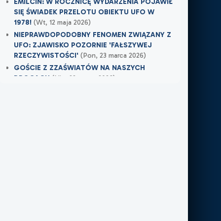
EMILCIN: W ROCZNICĘ WYDARZENIA POJAWIŁ
SIĘ ŚWIADEK PRZELOTU OBIEKTU UFO W
1978!
(Wt, 12 maja 2026)
NIEPRAWDOPODOBNY FENOMEN ZWIĄZANY Z
UFO: ZJAWISKO POZORNIE 'FAŁSZYWEJ
RZECZYWISTOŚCI'
(Pon, 23 marca 2026)
GOŚCIE Z ZZAŚWIATÓW NA NASZYCH
DROGACH
(Nie, 22 marca 2026)
Najnowsze w XXI Piętro:
MOJE DOŚWIADCZENIE Z NIEWIDZIALNĄ
OBECNOŚCIĄ
(Śr, 17 czerwca 2026)
TAMTEGO LATA COŚ ZAWISŁO NAD POLEM
(Nie, 31 maja 2026)
PO ŚMIERCI WRÓCIŁ DO MIEJSCA, W KTÓRYM
PRACOWAŁ
(Nie, 31 maja 2026)
Najnowsze w FN24:
Tajemnicza kula nad Kolumbią. Sieć obiegło