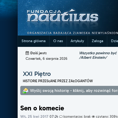
Strona główna
O nas
Artykuły
Załoga
Dzi
Wszystko powinno być ta
Dziś jest:
/Albert Einstein/
Czwartek, 6 sierpnia 2026
XXI Piętro
HISTORIE PRZESŁANE PRZEZ ZAŁOGANTÓW
Wyślij swoją historię - kliknij, aby rozwinąć fo
Sen o komecie
Wt, 25 kwi 2017
07:24
komentarze: brak
czytany: 3084