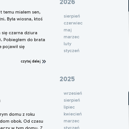
2026
lat temu miałem sen,
sierpień
łni. Była wiosna, ktoś
czerwiec
maj
 się czarna dziura
marzec
). Pobiegłem do brata
luty
 pojawił się
styczeń
czytaj dalej
2025
wrzesień
sierpień
x
lipiec
kwiecień
arym domu z roku
marzec
n dom obok. Od czasu
styczeń
rzeczy w tym domu. Z