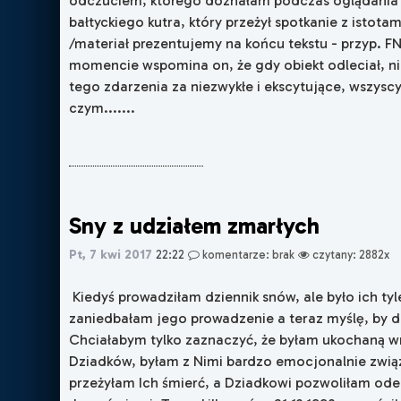
odczuciem, którego doznałam podczas oglądania
bałtyckiego kutra, który przeżył spotkanie z istota
/materiał prezentujemy na końcu tekstu - przyp. 
momencie wspomina on, że gdy obiekt odleciał, nik
tego zdarzenia za niezwykłe i ekscytujące, wszyscy
czym.......
Sny z udziałem zmarłych
Pt, 7 kwi 2017
22:22
komentarze: brak
czytany: 2882x
Kiedyś prowadziłam dziennik snów, ale było ich tyl
zaniedbałam jego prowadzenie a teraz myślę, by 
Chciałabym tylko zaznaczyć, że byłam ukochaną 
Dziadków, byłam z Nimi bardzo emocjonalnie zwią
przeżyłam Ich śmierć, a Dziadkowi pozwoliłam odej