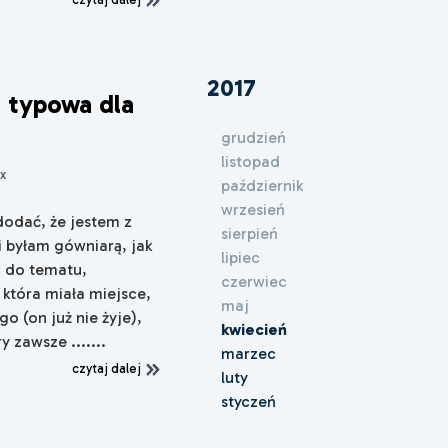
2017
a typowa dla
grudzień
listopad
x
październik
wrzesień
dodać, że jestem z
sierpień
 byłam gówniarą, jak
lipiec
c do tematu,
czerwiec
która miała miejsce,
maj
o (on już nie żyje),
kwiecień
y zawsze .......
marzec
czytaj dalej
luty
styczeń