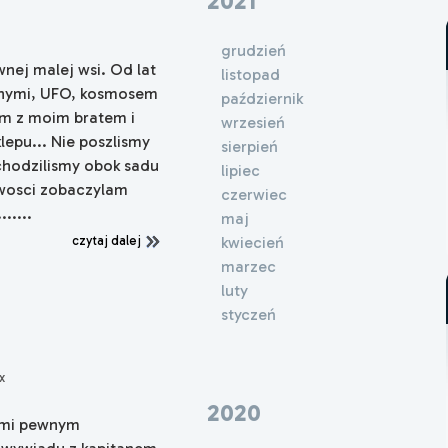
2021
grudzień
ej malej wsi. Od lat
listopad
alnymi, UFO, kosmosem
październik
lam z moim bratem i
wrzesień
lepu... Nie poszlismy
sierpień
chodzilismy obok sadu
lipiec
wosci zobaczylam
czerwiec
.....
maj
kwiecień
czytaj dalej
marzec
luty
styczeń
x
2020
ami pewnym