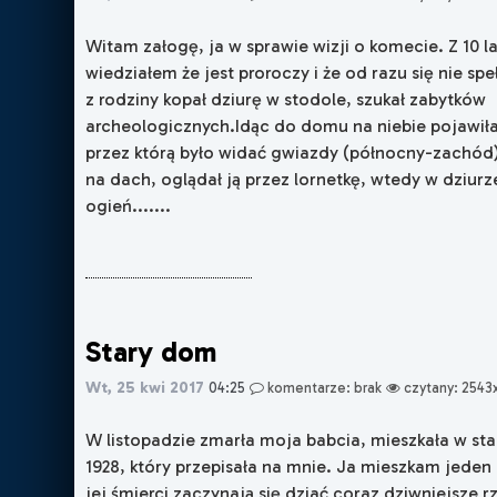
Witam załogę, ja w sprawie wizji o komecie. Z 10 
wiedziałem że jest proroczy i że od razu się nie spe
z rodziny kopał dziurę w stodole, szukał zabytków
archeologicznych.Idąc do domu na niebie pojawiła
przez którą było widać gwiazdy (północny-zachód
na dach, oglądał ją przez lornetkę, wtedy w dziurze
ogień.......
Stary dom
Wt, 25 kwi 2017
04:25
komentarze: brak
czytany: 2543
W listopadzie zmarła moja babcia, mieszkała w st
1928, który przepisała na mnie. Ja mieszkam jede
jej śmierci zaczynają się dziać coraz dziwniejsze 