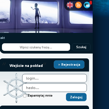
akt
Szukaj
//
//
Rejestracja
Wejście na pokład
Zapamiętaj mnie