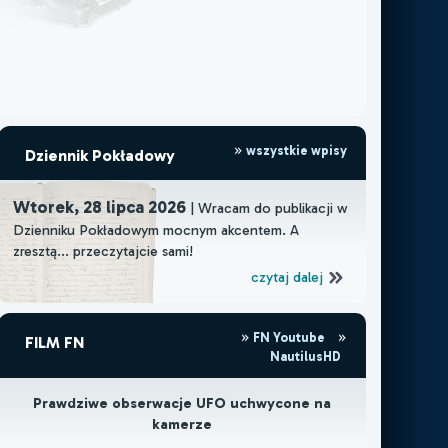
wszystkie wpisy
Dziennik Pokładowy
Wtorek, 28 lipca 2026
| Wracam do publikacji w
Dzienniku Pokładowym mocnym akcentem. A
zresztą... przeczytajcie sami!
czytaj dalej
FN Youtube
FILM FN
NautilusHD
Prawdziwe obserwacje UFO uchwycone na
kamerze