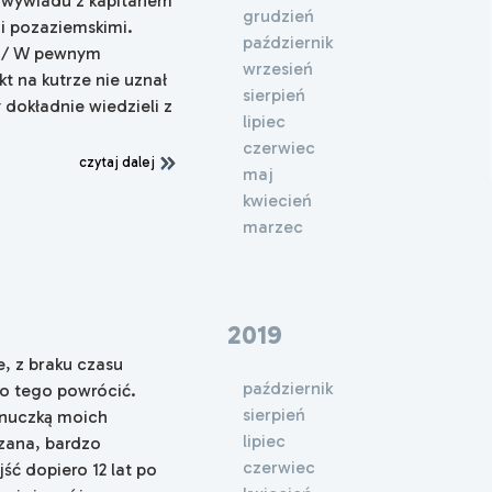
 wywiadu z kapitanem
grudzień
mi pozaziemskimi.
październik
FN/ W pewnym
wrzesień
t na kutrze nie uznał
sierpień
 dokładnie wiedzieli z
lipiec
czerwiec
czytaj dalej
maj
kwiecień
marzec
2019
e, z braku czasu
październik
do tego powrócić.
sierpień
wnuczką moich
lipiec
zana, bardzo
czerwiec
ść dopiero 12 lat po