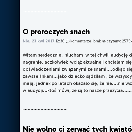
O proroczych snach
Nie, 23 kwi 2017
12:36
komentarze: brak
czytany: 2575
Witam serdecznie, słucham w tej chwili audycję do
nagranie, aczkolwiek wciąż aktualne i chciałam się
doświadczeniami związanymi ze snami....odkąd s
zawsze śniłam...jako dziecko sądziłam , że wszyscy
mają, jednak po latach okazało się, że nie....nie w
w audycji...ktoś mówi, że są to nasze przeżycia......
Nie wolno ci zerwać tych kwiat