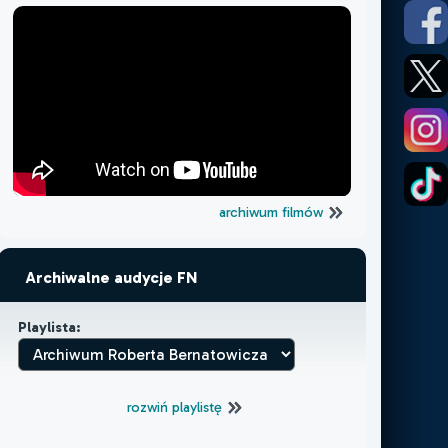
archiwum filmów
Archiwalne audycje FN
Playlista:
rozwiń playlistę