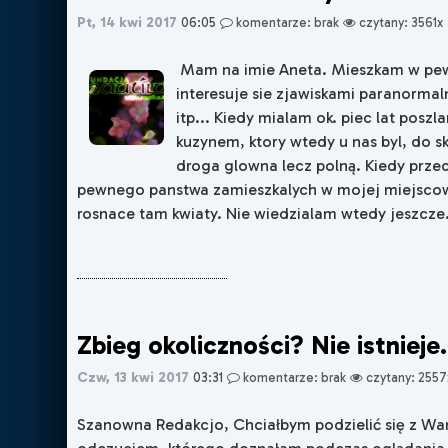
Pt, 14 kwi 2017
06:05
komentarze: brak
czytany: 3561x
Mam na imie Aneta. Mieszkam w pewn
interesuje sie zjawiskami paranorm
itp... Kiedy mialam ok. piec lat posz
kuzynem, ktory wtedy u nas byl, do sk
droga glowna lecz polną. Kiedy prze
pewnego panstwa zamieszkalych w mojej miejsco
rosnace tam kwiaty. Nie wiedzialam wtedy jeszcze..
Zbieg okoliczności? Nie istnieje.
Czw, 13 kwi 2017
03:31
komentarze: brak
czytany: 2557
Szanowna Redakcjo, Chciałbym podzielić się z W