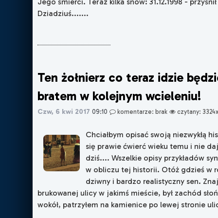
Jego śmierci. Teraz kilka snów: 31.12.1998 - przyśnił
Dziadziuś.......
Ten żołnierz co teraz idzie będz
bratem w kolejnym wcieleniu!
Czw, 6 kwi 2017
09:10
komentarze: brak
czytany: 3324
Chciałbym opisać swoją niezwykłą his
się prawie ćwierć wieku temu i nie da
dziś.... Wszelkie opisy przykładów s
w obliczu tej historii. Otóż gdzieś w
dziwny i bardzo realistyczny sen. Zn
brukowanej ulicy w jakimś mieście, był zachód sło
wokół, patrzyłem na kamienice po lewej stronie ulicy