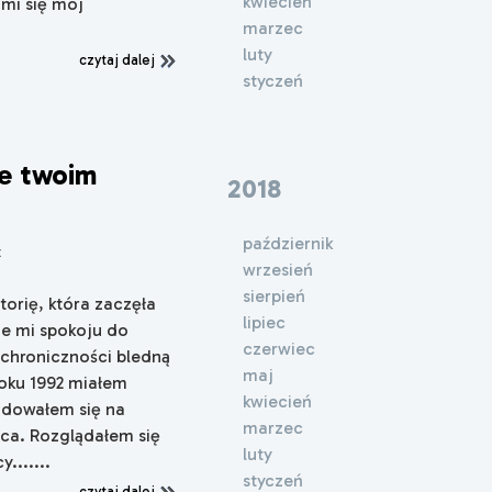
kwiecień
 mi się mój
marzec
luty
czytaj dalej
styczeń
ie twoim
2018
październik
x
wrzesień
sierpień
torię, która zaczęła
lipiec
je mi spokoju do
czerwiec
ynchroniczności bledną
maj
 roku 1992 miałem
kwiecień
ajdowałem się na
marzec
ńca. Rozglądałem się
luty
.......
styczeń
czytaj dalej