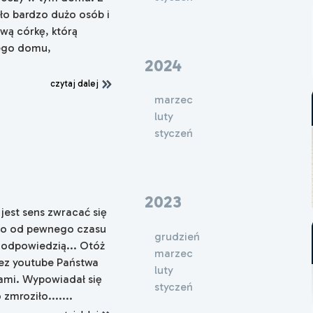
ło bardzo dużo osób i
wą córkę, którą
tego domu,
2024
czytaj dalej
marzec
luty
styczeń
2023
jest sens zwracać się
 to od pewnego czasu
grudzień
z odpowiedzią... Otóż
marzec
ez youtube Państwa
luty
ami. Wypowiadał się
styczeń
zmroziło.......