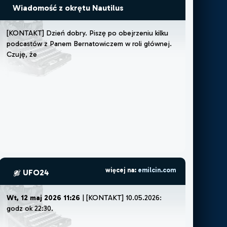
Wiadomość z okrętu Nautilus
[
K
O
N
T
A
K
T
]
D
z
i
e
ń
d
o
b
r
y
.
P
i
s
z
ę
p
o
o
b
e
j
r
z
e
n
i
u
k
i
l
k
u
p
o
d
c
a
s
t
ó
w
z
P
a
n
e
m
B
e
r
n
a
t
o
w
i
c
z
e
m
w
r
o
l
i
g
ł
ó
w
n
e
j
.
C
z
u
j
ę
,
ż
e
m
u
s
z
ę
l
u
b
ż
e
m
o
ż
e
p
o
więcej na:
emilcin.com
UFO24
Wt, 12 maj 2026 11:26
| [KONTAKT] 10.05.2026:
godz ok 22:30.