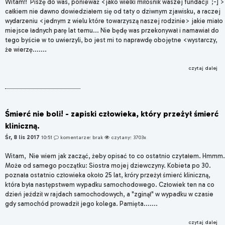
Witam!! Piszę do was, ponieważ <jako wielki miłośnik waszej fundacji ;-] >
całkiem nie dawno dowiedziałem się od taty o dziwnym zjawisku, a raczej
wydarzeniu <jednym z wielu które towarzyszą naszej rodzinie> jakie miało
miejsce ładnych parę lat temu... Nie będę was przekonywał i namawiał do
tego byście w to uwierzyli, bo jest mi to naprawdę obojętne <wystarczy,
że wierzę.......
czytaj dalej
Śmierć nie boli! - zapiski człowieka, który przeżył śmierć
kliniczną.
Śr, 8 lis 2017
10:51
komentarze: brak
czytany: 3703x
Witam, Nie wiem jak zacząć, żeby opisać to co ostatnio czytałem. Hmmm.
Może od samego początku: Siostra mojej dziewczyny. Kobieta po 30.
poznała ostatnio człowieka około 25 lat, króry przeżył śmierć kliniczną,
która była następstwem wypadku samochodowego. Człowiek ten na co
dzień jeździł w rajdach samochodowych, a "zginął" w wypadku w czasie
gdy samochód prowadził jego kolega. Pamięta.......
czytaj dalej