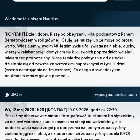
Wiadomość z okrętu Nautilus
[KONTAKT] Dzień dobry. Piszę po obejrzeniu kilku podcastów z Panem
Bernatowiczem w roli głównej. Czuję, że muszę lub że może po prostu
warto. Widziałem w swoim 48-letnim życiu ufo, światła na niebie, duchy,
wierzę w reinkarnację i domyślam się kilku swoich poprzednich wcieleń,
miałem też prorocze sny. Niosę tą wiedzę praktycznie od dziecka i
dziele się nią od zawsze ze wszystkimi napotkanymi w życiu ludźmi
(często narażając się na śmieszność). To czego doświadczyłem
poukładało w mi w głowie pewien...
UFO24
więcej na:
emilcin.com
Wt, 12 maj 2026 11:26
| [KONTAKT] 10.05.2026: godz ok 22:30.
Poszliśmy obserwować niebo i fotografować telefonem bo słyszeliśmy
za ma być widoczna stacja kosmiczna stacji nie widzieliśmy, ale
podczas wielu nastu zdjęć po obejrzeniu na jednym zobaczyliśmy
zielone kręgi na niebie, a na poprzednich zobaczyliśmy sos ala (UFO)
niezidentyfikowane i syn zobaczył rozbłysk na niebie.