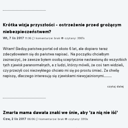
Krótka wizja przyszłości - ostrzeżenie przed grożącym
niebezpieczeństwem?
Wt, 7 lis 2017
11:36
komentarze: brak
czytany: 3987x
Witam! Śledzę państwa portal od około 6 lat, ale dopiero teraz
zdecydowałem się do państwa napisać. Na początku chciałbym
zaznaczyć, że zawsze byłem osobą sceptycznie nastawioną do wszystkich
tych zjawisk paranormalnych, a z ludzi, którzy mówili, że coś tam widzieli,
czy przeżyli coś niezwykłego chciało mi się po prostu śmiać. Za chwilę
napiszę, dlaczego interesuję się zjawiskami niewyjaśnionymi.......
czytaj dalej
Zmarła mama dawała znaki we śnie, aby 'za nią nie iść'
Czw, 2 lis 2017
06:06
komentarze: brak
czytany: 3310x