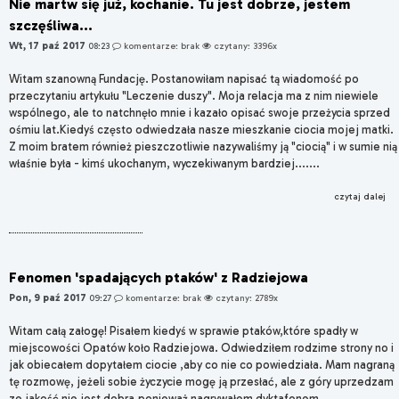
Nie martw się już, kochanie. Tu jest dobrze, jestem
szczęśliwa...
Wt, 17 paź 2017
08:23
komentarze: brak
czytany: 3396x
Witam szanowną Fundację. Postanowiłam napisać tą wiadomość po
przeczytaniu artykułu "Leczenie duszy". Moja relacja ma z nim niewiele
wspólnego, ale to natchnęło mnie i kazało opisać swoje przeżycia sprzed
ośmiu lat.Kiedyś często odwiedzała nasze mieszkanie ciocia mojej matki.
Z moim bratem również pieszczotliwie nazywaliśmy ją "ciocią" i w sumie nią
właśnie była - kimś ukochanym, wyczekiwanym bardziej.......
czytaj dalej
Fenomen 'spadających ptaków' z Radziejowa
Pon, 9 paź 2017
09:27
komentarze: brak
czytany: 2789x
Witam całą załogę! Pisałem kiedyś w sprawie ptaków,które spadły w
miejscowości Opatów koło Radziejowa. Odwiedziłem rodzime strony no i
jak obiecałem dopytałem ciocie ,aby co nie co powiedziała. Mam nagraną
tę rozmowę, jeżeli sobie życzycie mogę ją przesłać, ale z góry uprzedzam
ze jakość nie jest dobra,ponieważ nagrywałem dyktafonem