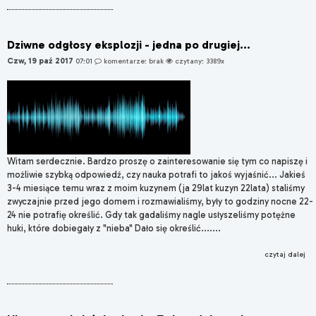
Dziwne odgłosy eksplozji - jedna po drugiej...
Czw, 19 paź 2017
07:01
komentarze: brak
czytany: 3389x
Witam serdecznie. Bardzo proszę o zainteresowanie się tym co napiszę i
możliwie szybką odpowiedź, czy nauka potrafi to jakoś wyjaśnić... Jakieś
3-4 miesiące temu wraz z moim kuzynem (ja 29lat kuzyn 22lata) staliśmy
zwyczajnie przed jego domem i rozmawialiśmy, były to godziny nocne 22-
24 nie potrafię określić. Gdy tak gadaliśmy nagle usłyszeliśmy potężne
huki, które dobiegały z "nieba" Dało się określić.......
czytaj dalej