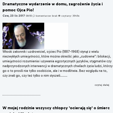
Dramatyczne wydarzenie w domu, zagrożenie życia i
pomoc Ojca Pio!
Czw, 23 lis 2017
08:55
komentarze: brak
czytany: 3949x
Włoski zakonnik i uzdrowiciel, ojciec Pio (1887-1968) słynął z wielu
niezwykłych umiejętności, które można określić jako „cudowne”: bilokacji,
umiejętności rozumienia i używania egzotycznych języków, stygmatów czy
nadprzyrodzonych interwencji w dramatycznych chwilach życia ludzi, którzy
go o to prosili nie tylko osobiście, ale i w modlitwie. Bez względu na to,
czy znali go, czy też tylko o nim słyszeli.......
czytaj dalej
W mojej rodzinie wszyscy chłopcy 'ocierają się' o śmierc