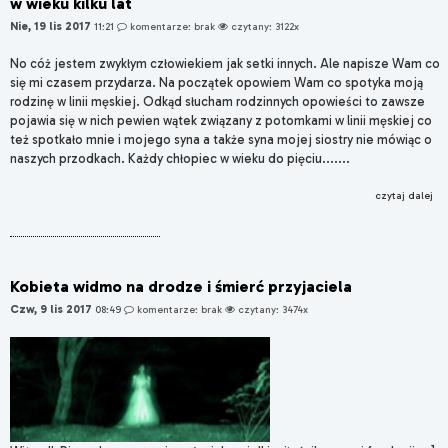
w wieku kilku lat
Nie, 19 lis 2017
11:21
komentarze: brak
czytany: 3122x
No cóż jestem zwykłym człowiekiem jak setki innych. Ale napisze Wam co
się mi czasem przydarza. Na początek opowiem Wam co spotyka moją
rodzinę w linii męskiej. Odkąd słucham rodzinnych opowieści to zawsze
pojawia się w nich pewien wątek związany z potomkami w linii męskiej co
też spotkało mnie i mojego syna a także syna mojej siostry nie mówiąc o
naszych przodkach. Każdy chłopiec w wieku do pięciu.......
czytaj dalej
Kobieta widmo na drodze i śmierć przyjaciela
Czw, 9 lis 2017
08:49
komentarze: brak
czytany: 3474x