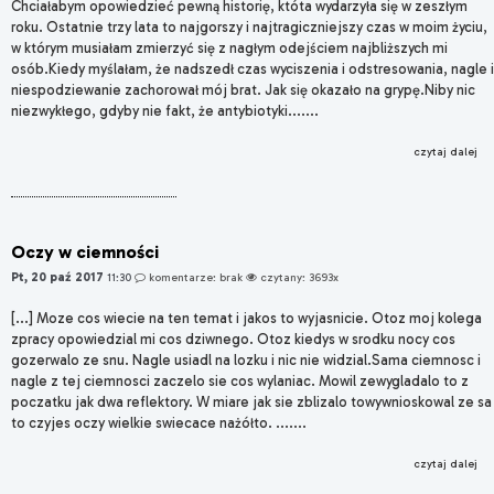
Chciałabym opowiedzieć pewną historię, któta wydarzyła się w zeszłym
roku. Ostatnie trzy lata to najgorszy i najtragiczniejszy czas w moim życiu,
w którym musiałam zmierzyć się z nagłym odejściem najbliższych mi
osób.Kiedy myślałam, że nadszedł czas wyciszenia i odstresowania, nagle i
niespodziewanie zachorował mój brat. Jak się okazało na grypę.Niby nic
niezwykłego, gdyby nie fakt, że antybiotyki.......
czytaj dalej
Oczy w ciemności
Pt, 20 paź 2017
11:30
komentarze: brak
czytany: 3693x
[...] Moze cos wiecie na ten temat i jakos to wyjasnicie. Otoz moj kolega
zpracy opowiedzial mi cos dziwnego. Otoz kiedys w srodku nocy cos
gozerwalo ze snu. Nagle usiadl na lozku i nic nie widzial.Sama ciemnosc i
nagle z tej ciemnosci zaczelo sie cos wylaniac. Mowil zewygladalo to z
poczatku jak dwa reflektory. W miare jak sie zblizalo towywnioskowal ze sa
to czyjes oczy wielkie swiecace nażółto. .......
czytaj dalej