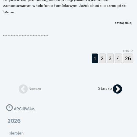
zamontowanym w telefonie komórkowym.Jeżeli chodzi o same ptaki
to.......
czytaj dalej
STRONA
1
2
3
4
26
Starsze
Nowsze
ARCHIWUM
2026
sierpień