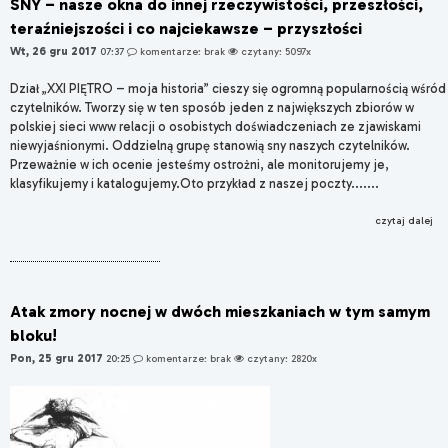
SNY – nasze okna do innej rzeczywistości, przeszłości,
teraźniejszości i co najciekawsze – przyszłości
Wt, 26 gru 2017
07:37
komentarze: brak
czytany: 5097x
Dział „XXI PIĘTRO – moja historia” cieszy się ogromną popularnością wśród
czytelników. Tworzy się w ten sposób jeden z największych zbiorów w
polskiej sieci www relacji o osobistych doświadczeniach ze zjawiskami
niewyjaśnionymi. Oddzielną grupę stanowią sny naszych czytelników.
Przeważnie w ich ocenie jesteśmy ostrożni, ale monitorujemy je,
klasyfikujemy i katalogujemy.Oto przykład z naszej poczty.......
czytaj dalej
Atak zmory nocnej w dwóch mieszkaniach w tym samym
bloku!
Pon, 25 gru 2017
20:25
komentarze: brak
czytany: 2820x