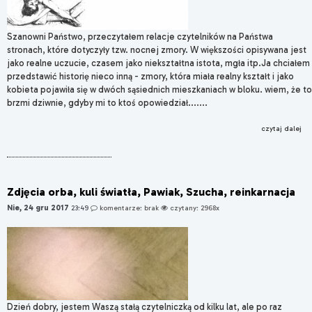
Szanowni Państwo, przeczytałem relacje czytelników na Państwa
stronach, które dotyczyły tzw. nocnej zmory. W większości opisywana jest
jako realne uczucie, czasem jako niekształtna istota, mgła itp.Ja chciałem
przedstawić historię nieco inną - zmory, która miała realny kształt i jako
kobieta pojawiła się w dwóch sąsiednich mieszkaniach w bloku. wiem, że to
brzmi dziwnie, gdyby mi to ktoś opowiedział.......
czytaj dalej
Zdjęcia orba, kuli światła, Pawiak, Szucha, reinkarnacja
Nie, 24 gru 2017
23:49
komentarze: brak
czytany: 2968x
Dzień dobry, jestem Waszą stałą czytelniczką od kilku lat, ale po raz