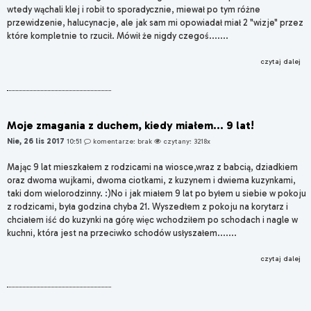
wtedy wąchali klej i robił to sporadycznie, miewał po tym różne
przewidzenie, halucynacje, ale jak sam mi opowiadał miał 2 "wizje" przez
które kompletnie to rzucił. Mówił że nigdy czegoś.......
czytaj dalej
Moje zmagania z duchem, kiedy miałem... 9 lat!
Nie, 26 lis 2017
10:51
komentarze: brak
czytany: 3218x
Mając 9 lat mieszkałem z rodzicami na wiosce,wraz z babcią, dziadkiem
oraz dwoma wujkami, dwoma ciotkami, z kuzynem i dwiema kuzynkami,
taki dom wielorodzinny. :)No i jak miałem 9 lat po byłem u siebie w pokoju
z rodzicami, była godzina chyba 21. Wyszedłem z pokoju na korytarz i
chciałem iść do kuzynki na górę więc wchodziłem po schodach i nagle w
kuchni, która jest na przeciwko schodów usłyszałem.......
czytaj dalej