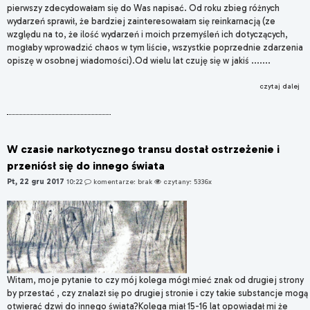
pierwszy zdecydowałam się do Was napisać. Od roku zbieg różnych
wydarzeń sprawił, że bardziej zainteresowałam się reinkarnacją (ze
względu na to, że ilość wydarzeń i moich przemyśleń ich dotyczących,
mogłaby wprowadzić chaos w tym liście, wszystkie poprzednie zdarzenia
opiszę w osobnej wiadomości).Od wielu lat czuję się w jakiś .......
czytaj dalej
W czasie narkotycznego transu dostał ostrzeżenie i
przeniósł się do innego świata
Pt, 22 gru 2017
10:22
komentarze: brak
czytany: 5336x
Witam, moje pytanie to czy mój kolega mógł mieć znak od drugiej strony
by przestać , czy znalazł się po drugiej stronie i czy takie substancje mogą
otwierać dzwi do innego świata?Kolega miał 15-16 lat opowiadał mi że