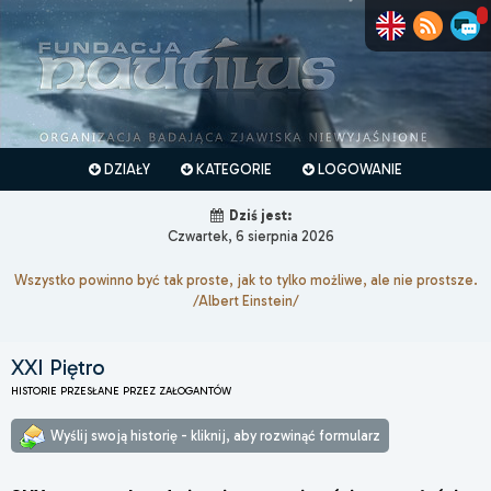
DZIAŁY
KATEGORIE
LOGOWANIE
Dziś jest:
Czwartek, 6 sierpnia 2026
Wszystko powinno być tak proste, jak to tylko możliwe, ale nie prostsze.
/Albert Einstein/
XXI Piętro
HISTORIE PRZESŁANE PRZEZ ZAŁOGANTÓW
Wyślij swoją historię - kliknij, aby rozwinąć formularz