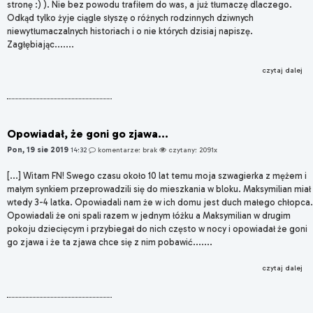
stronę :) ). Nie bez powodu trafiłem do was, a już tłumaczę dlaczego.
Odkąd tylko żyje ciągle słyszę o różnych rodzinnych dziwnych
niewytłumaczalnych historiach i o nie których dzisiaj napiszę.
Zagłębiając.......
czytaj dalej
Opowiadał, że goni go zjawa...
Pon, 19 sie 2019
14:32
komentarze: brak
czytany: 2091x
[...] Witam FN! Swego czasu około 10 lat temu moja szwagierka z mężem i
małym synkiem przeprowadzili się do mieszkania w bloku. Maksymilian miał
wtedy 3-4 latka. Opowiadali nam że w ich domu jest duch małego chłopca.
Opowiadali że oni spali razem w jednym łóżku a Maksymilian w drugim
pokoju dziecięcym i przybiegał do nich często w nocy i opowiadał że goni
go zjawa i że ta zjawa chce się z nim pobawić.......
czytaj dalej