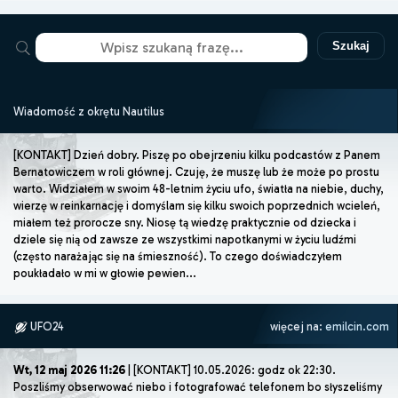
Szukaj
Wiadomość z okrętu Nautilus
[KONTAKT] Dzień dobry. Piszę po obejrzeniu kilku podcastów z Panem
Bernatowiczem w roli głównej. Czuję, że muszę lub że może po prostu
warto. Widziałem w swoim 48-letnim życiu ufo, światła na niebie, duchy,
wierzę w reinkarnację i domyślam się kilku swoich poprzednich wcieleń,
miałem też prorocze sny. Niosę tą wiedzę praktycznie od dziecka i
dziele się nią od zawsze ze wszystkimi napotkanymi w życiu ludźmi
(często narażając się na śmieszność). To czego doświadczyłem
poukładało w mi w głowie pewien...
UFO24
więcej na:
emilcin.com
Wt, 12 maj 2026 11:26
| [KONTAKT] 10.05.2026: godz ok 22:30.
Poszliśmy obserwować niebo i fotografować telefonem bo słyszeliśmy