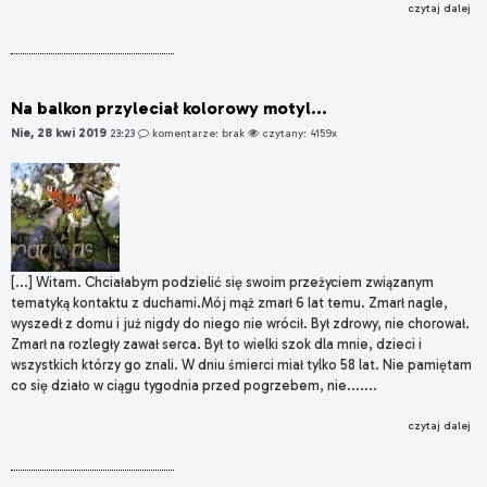
czytaj dalej
Na balkon przyleciał kolorowy motyl...
Nie, 28 kwi 2019
23:23
komentarze: brak
czytany: 4159x
[...] Witam. Chciałabym podzielić się swoim przeżyciem związanym
tematyką kontaktu z duchami.Mój mąż zmarł 6 lat temu. Zmarł nagle,
wyszedł z domu i już nigdy do niego nie wrócił. Był zdrowy, nie chorował.
Zmarł na rozległy zawał serca. Był to wielki szok dla mnie, dzieci i
wszystkich którzy go znali. W dniu śmierci miał tylko 58 lat. Nie pamiętam
co się działo w ciągu tygodnia przed pogrzebem, nie.......
czytaj dalej