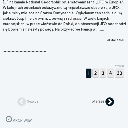
[...] na kanale National Geographic był emitowany serial „UFO w Europie”.
W kolejnych odcinkach pokazywane są najciekawsze obserwacje UFO,
jakie miały miejsce na Starym Kontynencie. Oglądałem ten serial z dużą
ciekawością. I nie ukrywam, z pewną zazdrością. W wielu krajach
europejskich, w przeciwieństwie do Polski, do obserwacji UFO podchodzi
się bowiem z należytą powagą. Na przykład we Francji w .......
czytaj dalej
STRONA
1
2
3
4
30
Starsze
Nowsze
ARCHIWUM