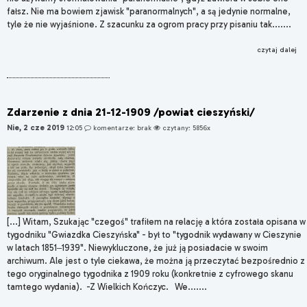
fałsz. Nie ma bowiem zjawisk "paranormalnych", a są jedynie normalne,
tyle że nie wyjaśnione. Z szacunku za ogrom pracy przy pisaniu tak.......
czytaj dalej
Zdarzenie z dnia 21-12-1909 /powiat cieszyński/
Nie, 2 cze 2019
12:05
komentarze: brak
czytany: 5856x
[...] Witam, Szukając "czegoś" trafiłem na relację a która została opisana w
tygodniku "Gwiazdka Cieszyńska" - był to "tygodnik wydawany w Cieszynie
w latach 1851‒1939". Niewykluczone, że już ją posiadacie w swoim
archiwum. Ale jest o tyle ciekawa, że można ją przeczytać bezpośrednio z
tego oryginalnego tygodnika z 1909 roku (konkretnie z cyfrowego skanu
tamtego wydania). -Z Wielkich Kończyc. We.......