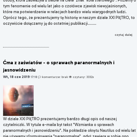
osoby, która zauważyła u siebie na ciele znak "koła sterowego". Piszemy o
tym fenomenie od wielu lat jako o czołówce zjawisk niewyjaśnionych,
które ma potwierdzenie w relacjach bardzo wielu wiarygodnych ludzi.
Oprócz tego, że prezentujemy tę historię w naszym dziale XXI PIĘTRO, to
oczywiście dołączamy ją do ostatniej publikacji.......
czytaj dalej
Ćma z zaświatów - o sprawach paranormalnych i
jasnowidzeniu
Wt, 18 cze 2019
17:18
komentarze: brak
czytany: 3332x
W dziale XXI PIĘTRO prezentujemy bardzo długi opis od naszej
czytelniczki. W tytule e-maila był tekst "Wzmianka o sprawach
paranormalnych i jasnowidzeniu". Na pokładzie okrętu Nautilus od wielu lat
nie używamy sformułowania "paranormalne", gdyż zawiera w sobie ono