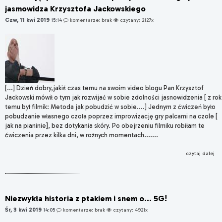
jasmowidza Krzysztofa Jackowskiego
Czw, 11 kwi 2019
15:14
komentarze: brak
czytany: 2127x
[...] Dzień dobry,jakiś czas temu na swoim video blogu Pan Krzysztof
Jackowski mówił o tym jak rozwijać w sobie zdolności jasnowidzenia [ z rok
temu był filmik: Metoda jak pobudzić w sobie....] Jednym z ćwiczeń było
pobudzanie własnego czoła poprzez improwizację gry palcami na czole [
jak na pianinie], bez dotykania skóry. Po obejrzeniu filmiku robiłam te
ćwiczenia przez kilka dni, w rożnych momentach.......
czytaj dalej
Niezwykła historia z ptakiem i snem o... 5G!
Śr, 3 kwi 2019
14:05
komentarze: brak
czytany: 4921x