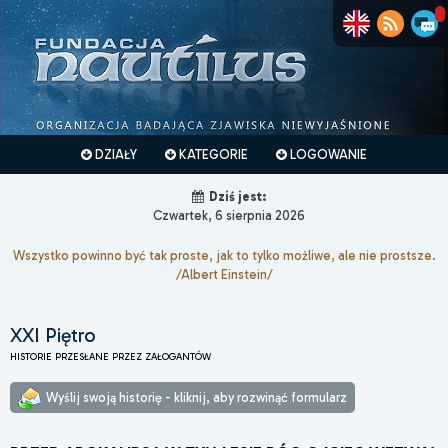
DZIAŁY
KATEGORIE
LOGOWANIE
Dziś jest:
Czwartek, 6 sierpnia 2026
Wszystko powinno być tak proste, jak to tylko możliwe, ale nie prostsze.
/Albert Einstein/
XXI Piętro
HISTORIE PRZESŁANE PRZEZ ZAŁOGANTÓW
Wyślij swoją historię - kliknij, aby rozwinąć formularz