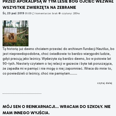
PRZED APOKALIPSĄ W TYM LESIE BÓG OJCIEC WEZWAŁ
WSZYSTKIE ZWIERZĘTA NA ZEBRANIE
Śr, 23 paź 2019
01:09
komentarze: brak
czytany: 2854x
Tę historię już dawno chciałem przesłać do archiwum Fundacji Nautilus, bo
jest nieprawdopodobna, choć świadkowie to bardzo wiarygodni ludzie,
gdyż pracują jako leśnicy. Wydarzyła się bardzo dawno, bo w połowie lat
90-tych. Niestety czytałem o tej relacji w gazecie i była tak poruszająca,
że zapadła mi w pamięć i nie mogę o niej zapomnieć. Wraca do mnie to,
co powiedzieli ci leśnicy, choć nie pamiętam.......
czytaj dalej
MÓJ SEN O REINKARNACJI... WRACAM DO SZKOŁY. NIE
MAM INNEGO WYJŚCIA.