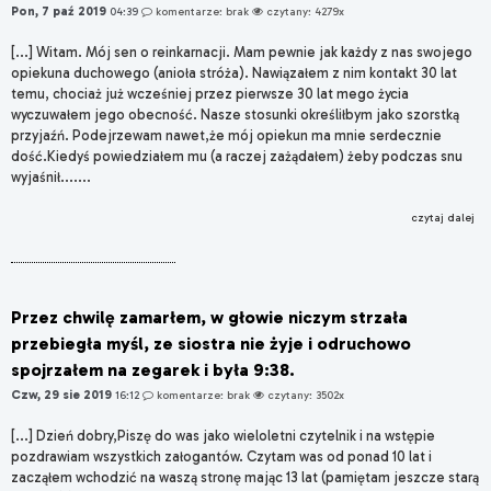
Pon, 7 paź 2019
04:39
komentarze: brak
czytany: 4279x
[...] Witam. Mój sen o reinkarnacji. Mam pewnie jak każdy z nas swojego
opiekuna duchowego (anioła stróża). Nawiązałem z nim kontakt 30 lat
temu, chociaż już wcześniej przez pierwsze 30 lat mego życia
wyczuwałem jego obecność. Nasze stosunki określiłbym jako szorstką
przyjaźń. Podejrzewam nawet,że mój opiekun ma mnie serdecznie
dość.Kiedyś powiedziałem mu (a raczej zażądałem) żeby podczas snu
wyjaśnił.......
czytaj dalej
Przez chwilę zamarłem, w głowie niczym strzała
przebiegła myśl, ze siostra nie żyje i odruchowo
spojrzałem na zegarek i była 9:38.
Czw, 29 sie 2019
16:12
komentarze: brak
czytany: 3502x
[...] Dzień dobry,Piszę do was jako wieloletni czytelnik i na wstępie
pozdrawiam wszystkich załogantów. Czytam was od ponad 10 lat i
zacząłem wchodzić na waszą stronę mając 13 lat (pamiętam jeszcze starą