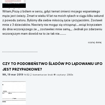
Witam,Piszę z bólem w sercu, gdyż temat śmierci mojego wspaniałego
męża jest świeży. Zmarł w wieku 41 lat na moich rękach w ciągu kilku sekund
z powodu zatoru. Byliśmy dla siebie miłością życia i przyjaciółmi. Zostawił
mnie z 3 dzieciaków. Niestety nie mogąc się otrząsnąć...wciąż krzyczałam
do dnia wczorajszego że ,, zostawiłeś mnie samą,,. Jednak po zdarzeniu
wczorajszym mam dowód na to że tak nie.......
czytaj dalej
CZY TO PODOBIEŃSTWO ŚLADÓW PO LĄDOWANIU UFO
JEST PRZYPADKOWE?
Wt, 19 mar 2019
14:52
komentarze: brak
czytany: 2360x