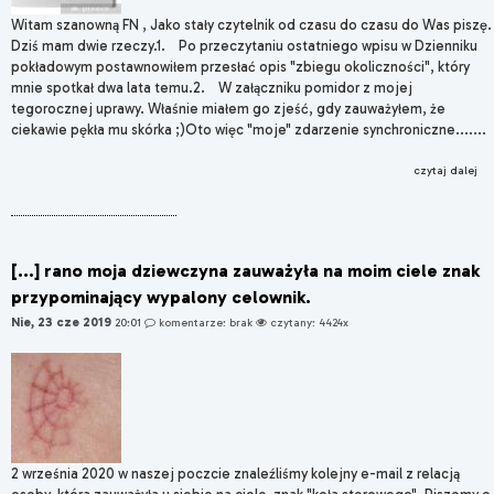
Witam szanowną FN , Jako stały czytelnik od czasu do czasu do Was piszę.
Dziś mam dwie rzeczy.1. Po przeczytaniu ostatniego wpisu w Dzienniku
pokładowym postawnowiłem przesłać opis "zbiegu okoliczności", który
mnie spotkał dwa lata temu.2. W załączniku pomidor z mojej
tegorocznej uprawy. Właśnie miałem go zjeść, gdy zauważyłem, że
ciekawie pękła mu skórka ;)Oto więc "moje" zdarzenie synchroniczne.......
czytaj dalej
[...] rano moja dziewczyna zauważyła na moim ciele znak
przypominający wypalony celownik.
Nie, 23 cze 2019
20:01
komentarze: brak
czytany: 4424x
2 września 2020 w naszej poczcie znaleźliśmy kolejny e-mail z relacją