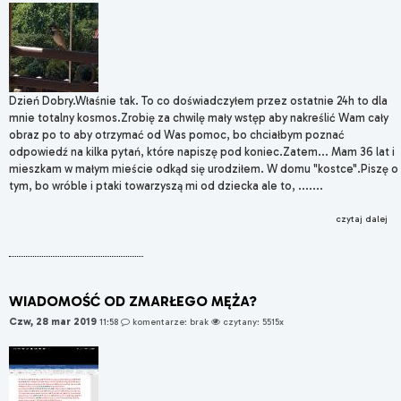
Dzień Dobry.Właśnie tak. To co doświadczyłem przez ostatnie 24h to dla
mnie totalny kosmos.Zrobię za chwilę mały wstęp aby nakreślić Wam cały
obraz po to aby otrzymać od Was pomoc, bo chciałbym poznać
odpowiedź na kilka pytań, które napiszę pod koniec.Zatem... Mam 36 lat i
mieszkam w małym mieście odkąd się urodziłem. W domu "kostce".Piszę o
tym, bo wróble i ptaki towarzyszą mi od dziecka ale to, .......
czytaj dalej
WIADOMOŚĆ OD ZMARŁEGO MĘŻA?
Czw, 28 mar 2019
11:58
komentarze: brak
czytany: 5515x