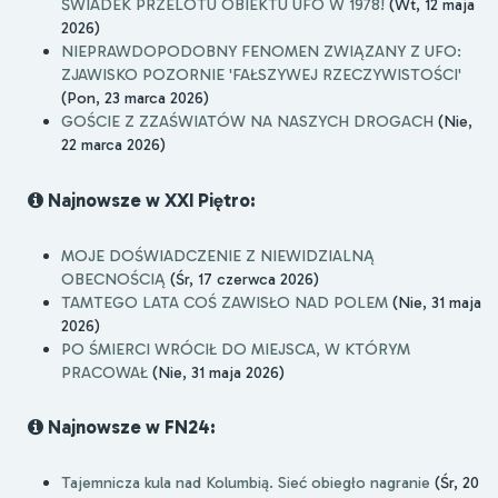
ŚWIADEK PRZELOTU OBIEKTU UFO W 1978!
(Wt, 12 maja
2026)
NIEPRAWDOPODOBNY FENOMEN ZWIĄZANY Z UFO:
ZJAWISKO POZORNIE 'FAŁSZYWEJ RZECZYWISTOŚCI'
(Pon, 23 marca 2026)
GOŚCIE Z ZZAŚWIATÓW NA NASZYCH DROGACH
(Nie,
22 marca 2026)
Najnowsze w XXI Piętro:
MOJE DOŚWIADCZENIE Z NIEWIDZIALNĄ
OBECNOŚCIĄ
(Śr, 17 czerwca 2026)
TAMTEGO LATA COŚ ZAWISŁO NAD POLEM
(Nie, 31 maja
2026)
PO ŚMIERCI WRÓCIŁ DO MIEJSCA, W KTÓRYM
PRACOWAŁ
(Nie, 31 maja 2026)
Najnowsze w FN24:
Tajemnicza kula nad Kolumbią. Sieć obiegło nagranie
(Śr, 20