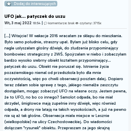
Dodaj do interesujących
UFO jak... patyczek do uszu
|
Wt, 3 maj 2022
18:54
komentarze: brak
czytany: 3715x
[...] Witajcie! W wakacje 2016 wracałam ze sklepu do mieszkania.
Było samo południe, straszny upał. Byłam już blisko celu, gdy
nagle usłyszałam głośny dźwięk, do złudzenia przypominający
bombowiec strategiczny z 2WŚ. Spojrzałam w niebo i zobaczyłam
bardzo wysoko srebrny obiekt kształtem przypominający...
patyczek do uszu. Obiekt nie poruszał się. Istnienie życia
pozaziemskiego niemal od przedszkola było dla mnie
oczywistością, więc po chwili obserwacji poszłam dalej. Dopiero
teraz zdałam sobie sprawę z tego, jakiego niemalże zaszczytu
dostąpiłam, mogąc zobaczyć UFO na własne oczy. Jestem pewna,
że to UFO, no bo co innego? Samolot odpada, bo nie miał
skrzydeł, śmigłowce mają zupełnie inny dźwięk, więc również
odpada, a drony nie latają na takich wysokościach, a już na pewno
nie są aż tak głośne. Obserwacja miała miejsce w Lesznie
(wielkopolskie) na ulicy Czechosłowackiej. Do wiadomości
dołączam "rysunek" obiektu. Przepraszam za jego skrajną