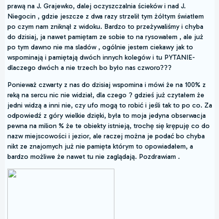
prawą na J. Grajewko, dalej oczyszczalnia ścieków i nad J.
Niegocin , gdzie jeszcze z dwa razy strzelił tym żółtym światłem
po czym nam zniknął z widoku. Bardzo to przeżywaliśmy i chyba
do dzisiaj, ja nawet pamiętam ze sobie to na rysowałem , ale już
po tym dawno nie ma sladów , ogólnie jestem ciekawy jak to
wspominają i pamiętają dwóch innych kolegów i tu PYTANIE-
dlaczego dwóch a nie trzech bo było nas czworo???
Ponieważ czwarty z nas do dzisiaj wspomina i mówi że na 100% z
reką na sercu nic nie widział, dla czego ? gdzieś już czytałem że
jedni widzą a inni nie, czy ufo mogą to robić i jeśli tak to po co. Za
odpowiedź z góry wielkie dzięki, była to moja jedyna obserwacja
pewna na milion % że te obiekty istnieją, trochę się krępuję co do
nazw miejscowości i jezior, ale raczej można je podać bo chyba
nikt ze znajomych już nie pamięta którym to opowiadałem, a
bardzo możliwe że nawet tu nie zaglądają. Pozdrawiam .