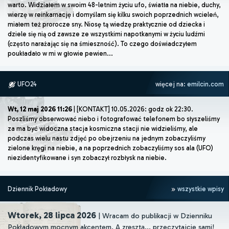
warto. Widziałem w swoim 48-letnim życiu ufo, światła na niebie, duchy,
wierzę w reinkarnację i domyślam się kilku swoich poprzednich wcieleń,
miałem też prorocze sny. Niosę tą wiedzę praktycznie od dziecka i
dziele się nią od zawsze ze wszystkimi napotkanymi w życiu ludźmi
(często narażając się na śmieszność). To czego doświadczyłem
poukładało w mi w głowie pewien...
UFO24
więcej na:
emilcin.com
Wt, 12 maj 2026 11:26
| [KONTAKT] 10.05.2026: godz ok 22:30.
Poszliśmy obserwować niebo i fotografować telefonem bo słyszeliśmy
za ma być widoczna stacja kosmiczna stacji nie widzieliśmy, ale
podczas wielu nastu zdjęć po obejrzeniu na jednym zobaczyliśmy
zielone kręgi na niebie, a na poprzednich zobaczyliśmy sos ala (UFO)
niezidentyfikowane i syn zobaczył rozbłysk na niebie.
Dziennik Pokładowy
wszystkie wpisy
Wtorek, 28 lipca 2026
| Wracam do publikacji w Dzienniku
Pokładowym mocnym akcentem. A zresztą... przeczytajcie sami!