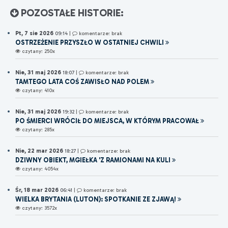
POZOSTAŁE HISTORIE:
Pt, 7 sie 2026
09:14
|
komentarze: brak
OSTRZEŻENIE PRZYSZŁO W OSTATNIEJ CHWILI
czytany: 250x
Nie, 31 maj 2026
18:07
|
komentarze: brak
TAMTEGO LATA COŚ ZAWISŁO NAD POLEM
czytany: 410x
Nie, 31 maj 2026
19:32
|
komentarze: brak
PO ŚMIERCI WRÓCIŁ DO MIEJSCA, W KTÓRYM PRACOWAŁ
czytany: 285x
Nie, 22 mar 2026
18:27
|
komentarze: brak
DZIWNY OBIEKT, MGIEŁKA 'Z RAMIONAMI NA KULI
czytany: 4054x
Śr, 18 mar 2026
06:41
|
komentarze: brak
WIELKA BRYTANIA (LUTON): SPOTKANIE ZE ZJAWĄ!
czytany: 3572x