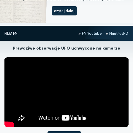
czytaj dalej
FILM FN
FN Youtube
NautilusHD
Prawdziwe obserwacje UFO uchwycone na kamerze