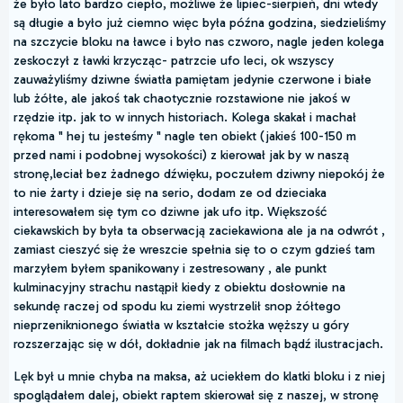
że było lato bardzo ciepło, możliwe że lipiec-sierpień, dni wtedy
są długie a było już ciemno więc była późna godzina, siedzieliśmy
na szczycie bloku na ławce i było nas czworo, nagle jeden kolega
zeskoczył z ławki krzycząc- patrzcie ufo leci, ok wszyscy
zauważyliśmy dziwne światła pamiętam jedynie czerwone i białe
lub żółte, ale jakoś tak chaotycznie rozstawione nie jakoś w
rzędzie itp. jak to w innych historiach. Kolega skakał i machał
rękoma " hej tu jesteśmy " nagle ten obiekt (jakieś 100-150 m
przed nami i podobnej wysokości) z kierował jak by w naszą
stronę,leciał bez żadnego dźwięku, poczułem dziwny niepokój że
to nie żarty i dzieje się na serio, dodam ze od dzieciaka
interesowałem się tym co dziwne jak ufo itp. Większość
ciekawskich by była ta obserwacją zaciekawiona ale ja na odwrót ,
zamiast cieszyć się że wreszcie spełnia się to o czym gdzieś tam
marzyłem byłem spanikowany i zestresowany , ale punkt
kulminacyjny strachu nastąpił kiedy z obiektu dosłownie na
sekundę raczej od spodu ku ziemi wystrzelił snop żółtego
nieprzeniknionego światła w kształcie stożka węższy u góry
rozszerzając się w dół, dokładnie jak na filmach bądź ilustracjach.
Lęk był u mnie chyba na maksa, aż uciekłem do klatki bloku i z niej
spoglądałem dalej, obiekt raptem skierował się z naszej, w stronę