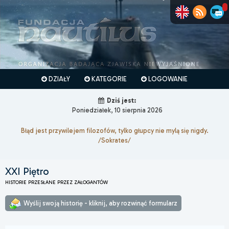
DZIAŁY
KATEGORIE
LOGOWANIE
Dziś jest:
Poniedziałek, 10 sierpnia 2026
Błąd jest przywilejem filozofów, tylko głupcy nie mylą się nigdy.
/Sokrates/
XXI Piętro
HISTORIE PRZESŁANE PRZEZ ZAŁOGANTÓW
Wyślij swoją historię - kliknij, aby rozwinąć formularz