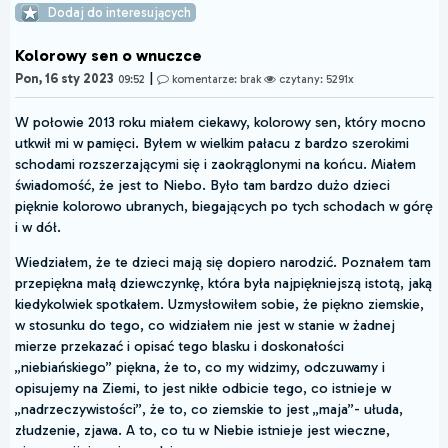
Dodaj do interesujących
Kolorowy sen o wnuczce
|
Pon, 16 sty 2023
09:52
komentarze: brak
czytany: 5291x
W połowie 2013 roku miałem ciekawy, kolorowy sen, który mocno
utkwił mi w pamięci. Byłem w wielkim pałacu z bardzo szerokimi
schodami rozszerzającymi się i zaokrąglonymi na końcu. Miałem
świadomość, że jest to Niebo. Było tam bardzo dużo dzieci
pięknie kolorowo ubranych, biegających po tych schodach w górę
i w dół.
Wiedziałem, że te dzieci mają się dopiero narodzić. Poznałem tam
przepiękna małą dziewczynkę, która była najpiękniejszą istotą, jaką
kiedykolwiek spotkałem. Uzmysłowiłem sobie, że piękno ziemskie,
w stosunku do tego, co widziałem nie jest w stanie w żadnej
mierze przekazać i opisać tego blasku i doskonałości
„niebiańskiego” piękna, że to, co my widzimy, odczuwamy i
opisujemy na Ziemi, to jest nikłe odbicie tego, co istnieje w
„nadrzeczywistości”, że to, co ziemskie to jest „maja”- ułuda,
złudzenie, zjawa. A to, co tu w Niebie istnieje jest wieczne,