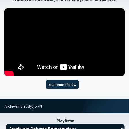
archiwum filmów
Archiwalne audycje FN
Playlista: