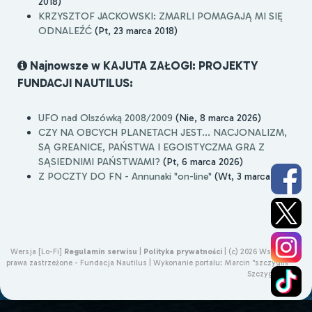
2018)
KRZYSZTOF JACKOWSKI: ZMARLI POMAGAJĄ MI SIĘ
ODNALEŹĆ
(Pt, 23 marca 2018)
Najnowsze w KAJUTA ZAŁOGI: PROJEKTY
FUNDACJI NAUTILUS:
UFO nad Olszówką 2008/2009
(Nie, 8 marca 2026)
CZY NA OBCYCH PLANETACH JEST... NACJONALIZM,
SĄ GREANICE, PAŃSTWA I EGOISTYCZMA GRA Z
SĄSIEDNIMI PAŃSTWAMI?
(Pt, 6 marca 2026)
Z POCZTY DO FN - Annunaki "on-line"
(Wt, 3 marca 2026)
Wersja [Lo-Fi]
Regulamin serwisu
|
Polityka prywatności
|
(c) 2026 Wszelkie
prawa zastrzeżone - Fundacja Nautilus |
Wykonanie portalu:
Marcin "szczygliś"
Szczygliński