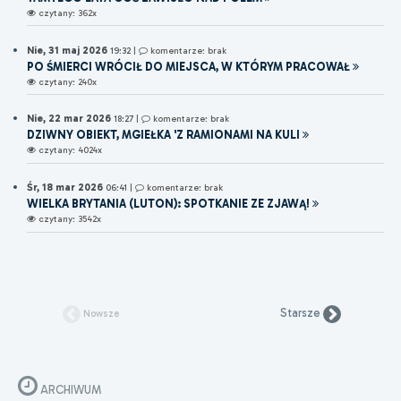
czytany: 362x
Nie, 31 maj 2026
19:32
|
komentarze: brak
PO ŚMIERCI WRÓCIŁ DO MIEJSCA, W KTÓRYM PRACOWAŁ
czytany: 240x
Nie, 22 mar 2026
18:27
|
komentarze: brak
DZIWNY OBIEKT, MGIEŁKA 'Z RAMIONAMI NA KULI
czytany: 4024x
Śr, 18 mar 2026
06:41
|
komentarze: brak
WIELKA BRYTANIA (LUTON): SPOTKANIE ZE ZJAWĄ!
czytany: 3542x
Starsze
Nowsze
ARCHIWUM