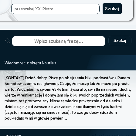
Szukaj
Wiadomość z okrętu Nautilus
[KONTAKT] Dzień dobry. Piszę po obejrzeniu kilku podcastów z Panem
Bernatowiczem w roli głównej. Czuję, że muszę lub że może po prostu
warto. Widziałem w swoim 48-letnim życiu ufo, światła na niebie, duchy,
wierzę w reinkarnację i domyślam się kilku swoich poprzednich wcieleń,
miałem też prorocze sny. Niosę tą wiedzę praktycznie od dziecka i
dziele się nią od zawsze ze wszystkimi napotkanymi w życiu ludźmi
(często narażając się na śmieszność). To czego doświadczyłem
poukładało w mi w głowie pewien...