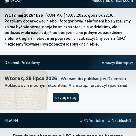
UFO24
więcej na:
emilcin.com
Wt, 12 maj 2026 11:26
| [KONTAKT] 10.05.2026: godz ok 22:30.
Poszliśmy obserwować niebo i fotografować telefonem bo słyszeliśmy
za ma być widoczna stacja kosmiczna stacji nie widzieliśmy, ale
podczas wielu nastu zdjęć po obejrzeniu na jednym zobaczyliśmy
zielone kręgi na niebie, a na poprzednich zobaczyliśmy sos ala (UFO)
niezidentyfikowane i syn zobaczył rozbłysk na niebie.
Dziennik Pokładowy
wszystkie wpisy
Wtorek, 28 lipca 2026
| Wracam do publikacji w Dzienniku
Pokładowym mocnym akcentem. A zresztą... przeczytajcie sami!
czytaj dalej
FILM FN
FN Youtube
NautilusHD
Prawdziwe obserwacje UFO uchwycone na kamerze