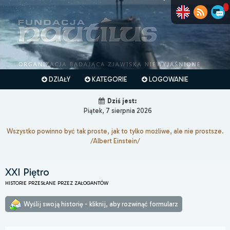
DZIAŁY
KATEGORIE
LOGOWANIE
Dziś jest:
Piątek, 7 sierpnia 2026
Wszystko powinno być tak proste, jak to tylko możliwe, ale nie prostsze.
/Albert Einstein/
XXI Piętro
HISTORIE PRZESŁANE PRZEZ ZAŁOGANTÓW
Wyślij swoją historię - kliknij, aby rozwinąć formularz