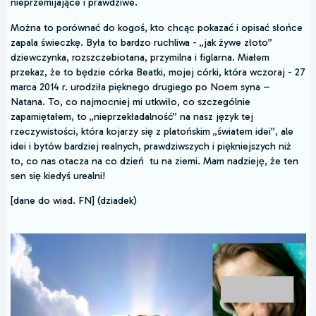
nieprzemijające i prawdziwe.
Można to porównać do kogoś, kto chcąc pokazać i opisać słońce
zapala świeczkę. Była to bardzo ruchliwa - „jak żywe złoto”
dziewczynka, rozszczebiotana, przymilna i figlarna. Miałem
przekaz, że to będzie córka Beatki, mojej córki, która wczoraj - 27
marca 2014 r. urodziła pięknego drugiego po Noem syna –
Natana. To, co najmocniej mi utkwiło, co szczególnie
zapamiętałem, to „nieprzekładalność” na nasz język tej
rzeczywistości, która kojarzy się z platońskim „światem idei”, ale
idei i bytów bardziej realnych, prawdziwszych i piękniejszych niż
to, co nas otacza na co dzień tu na ziemi. Mam nadzieję, że ten
sen się kiedyś urealni!
[dane do wiad. FN] (dziadek)