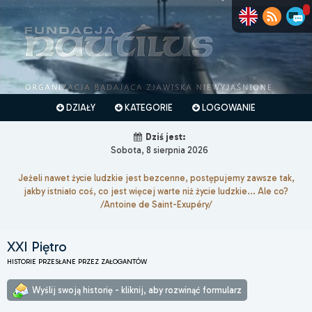
DZIAŁY
KATEGORIE
LOGOWANIE
Dziś jest:
Sobota, 8 sierpnia 2026
Jeżeli nawet życie ludzkie jest bezcenne, postępujemy zawsze tak,
jakby istniało coś, co jest więcej warte niż życie ludzkie... Ale co?
/Antoine de Saint-Exupéry/
XXI Piętro
HISTORIE PRZESŁANE PRZEZ ZAŁOGANTÓW
Wyślij swoją historię - kliknij, aby rozwinąć formularz