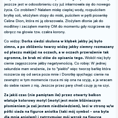
jeszcze jest w odosobnieniu czy już inkarnowała się do nowego
życia. Co zrobiłem? Nalałem miskę ciepłej wody, rozpuściłem
bryłkę soli, włożyłem stopy do miski, puściłem w pętli piosenkę
Celine Dion, która mi ją obrazowała. Złożyłem dłonie jak do
modlitwy i zacząłem mantrę OM do momentu gdy rozgrzewa się
obręcz na głowie tzw. czakra korony.
Co widzę:
Dorka siedzi skulona w kłębek jakby jej było
zimno, a po zbliżeniu twarzy widzę jakby ciemny rozmazany
od płaczu makijaż na oczach, a w oczach przerażenie tak
ogromne, że brak mi słów do opisania tego.
Wokół niej były
cienie zagęszczone jakby negatywnością. Co robię: W jednej
sekundzie mam wrażenie, że to "piekło" więc tworzę bańkę która
rozszerza się od serca poza mnie i Dorotkę spychając cienie na
zewnątrz w tym momencie rzuca mi się ona na szyję, a ja wracam
do siebie razem z nią. Jeszcze przez parę chwil czuję ją na szyi.
Za jakiś czas (nie pamiętam ile) przez otwarty balkon
wlatuje kolorowy motyl (motyl jest moim bliźniaczym
płomieniem ja zaś jestem niedźwiedziem), leci w stronę w/w
półki siada na figurce aniołka (taki mój symbol - ona była
dla mnie aniołem) i zatrzymując mój wzrok na figurce