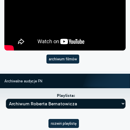
archiwum filmów
Archiwalne audycje FN
Playlista:
rozwiń playlistę