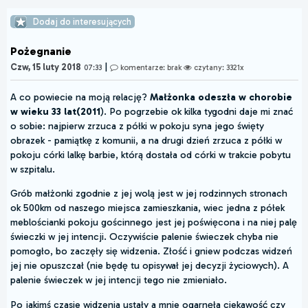
Dodaj do interesujących
Pożegnanie
|
Czw, 15 luty 2018
07:33
komentarze: brak
czytany: 3321x
A co powiecie na moją relację?
Małżonka odeszła w chorobie
w wieku 33 lat(2011
). Po pogrzebie ok kilka tygodni daje mi znać
o sobie: najpierw zrzuca z półki w pokoju syna jego święty
obrazek - pamiątkę z komunii, a na drugi dzień zrzuca z półki w
pokoju córki lalkę barbie, którą dostała od córki w trakcie pobytu
w szpitalu.
Grób małżonki zgodnie z jej wolą jest w jej rodzinnych stronach
ok 500km od naszego miejsca zamieszkania, wiec jedna z półek
meblościanki pokoju gościnnego jest jej poświęcona i na niej palę
świeczki w jej intencji. Oczywiście palenie świeczek chyba nie
pomogło, bo zaczęły się widzenia. Złość i gniew podczas widzeń
jej nie opuszczał (nie będę tu opisywał jej decyzji życiowych). A
palenie świeczek w jej intencji tego nie zmieniało.
Po jakimś czasie widzenia ustały a mnie ogarnęła ciekawość czy