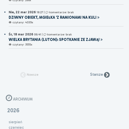
czytany: 268x
Nie, 22 mar 2026
18:27
|
komentarze: brak
DZIWNY OBIEKT, MGIEŁKA 'Z RAMIONAMI NA KULI
czytany: 4039x
Śr, 18 mar 2026
06:41
|
komentarze: brak
WIELKA BRYTANIA (LUTON): SPOTKANIE ZE ZJAWĄ!
czytany: 3555x
Starsze
Nowsze
ARCHIWUM
2026
sierpień
czerwiec