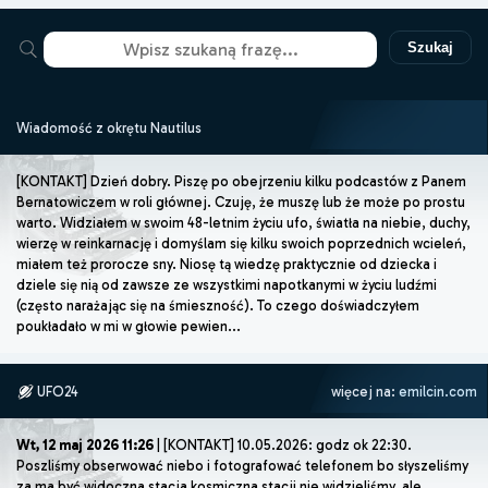
Szukaj
Wiadomość z okrętu Nautilus
[KONTAKT] Dzień dobry. Piszę po obejrzeniu kilku podcastów z Panem
Bernatowiczem w roli głównej. Czuję, że muszę lub że może po prostu
warto. Widziałem w swoim 48-letnim życiu ufo, światła na niebie, duchy,
wierzę w reinkarnację i domyślam się kilku swoich poprzednich wcieleń,
miałem też prorocze sny. Niosę tą wiedzę praktycznie od dziecka i
dziele się nią od zawsze ze wszystkimi napotkanymi w życiu ludźmi
(często narażając się na śmieszność). To czego doświadczyłem
poukładało w mi w głowie pewien...
UFO24
więcej na:
emilcin.com
Wt, 12 maj 2026 11:26
| [KONTAKT] 10.05.2026: godz ok 22:30.
Poszliśmy obserwować niebo i fotografować telefonem bo słyszeliśmy
za ma być widoczna stacja kosmiczna stacji nie widzieliśmy, ale