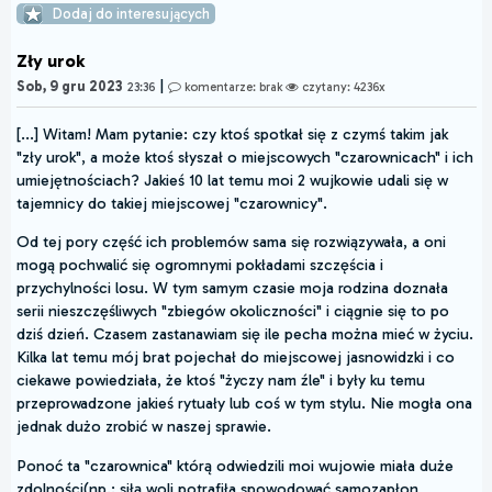
Dodaj do interesujących
Zły urok
|
Sob, 9 gru 2023
23:36
komentarze: brak
czytany: 4236x
[...] Witam! Mam pytanie: czy ktoś spotkał się z czymś takim jak
"zły urok", a może ktoś słyszał o miejscowych "czarownicach" i ich
umiejętnościach? Jakieś 10 lat temu moi 2 wujkowie udali się w
tajemnicy do takiej miejscowej "czarownicy".
Od tej pory część ich problemów sama się rozwiązywała, a oni
mogą pochwalić się ogromnymi pokładami szczęścia i
przychylności losu. W tym samym czasie moja rodzina doznała
serii nieszczęśliwych "zbiegów okoliczności" i ciągnie się to po
dziś dzień. Czasem zastanawiam się ile pecha można mieć w życiu.
Kilka lat temu mój brat pojechał do miejscowej jasnowidzki i co
ciekawe powiedziała, że ktoś "życzy nam źle" i były ku temu
przeprowadzone jakieś rytuały lub coś w tym stylu. Nie mogła ona
jednak dużo zrobić w naszej sprawie.
Ponoć ta "czarownica" którą odwiedzili moi wujowie miała duże
zdolności(np.: siłą woli potrafiła spowodować samozapłon