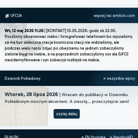
UFO24
więcej na:
emilcin.com
Wt, 12 maj 2026 11:26
| [KONTAKT] 10.05.2026: godz ok 22:30.
Poszliśmy obserwować niebo i fotografować telefonem bo słyszeliśmy
za ma być widoczna stacja kosmiczna stacji nie widzieliśmy, ale
podczas wielu nastu zdjęć po obejrzeniu na jednym zobaczyliśmy
zielone kręgi na niebie, a na poprzednich zobaczyliśmy sos ala (UFO)
niezidentyfikowane i syn zobaczył rozbłysk na niebie.
Dziennik Pokładowy
wszystkie wpisy
Wtorek, 28 lipca 2026
| Wracam do publikacji w Dzienniku
Pokładowym mocnym akcentem. A zresztą... przeczytajcie sami!
czytaj dalej
FILM FN
FN Youtube
NautilusHD