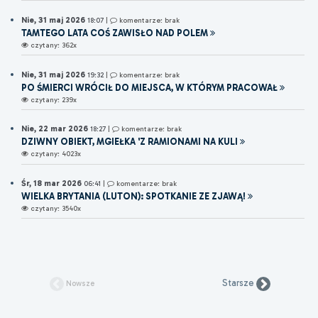
Nie, 31 maj 2026
18:07
|
komentarze: brak
TAMTEGO LATA COŚ ZAWISŁO NAD POLEM
czytany: 362x
Nie, 31 maj 2026
19:32
|
komentarze: brak
PO ŚMIERCI WRÓCIŁ DO MIEJSCA, W KTÓRYM PRACOWAŁ
czytany: 239x
Nie, 22 mar 2026
18:27
|
komentarze: brak
DZIWNY OBIEKT, MGIEŁKA 'Z RAMIONAMI NA KULI
czytany: 4023x
Śr, 18 mar 2026
06:41
|
komentarze: brak
WIELKA BRYTANIA (LUTON): SPOTKANIE ZE ZJAWĄ!
czytany: 3540x
Starsze
Nowsze