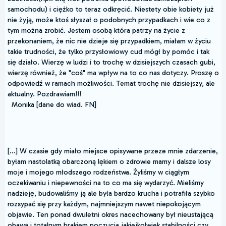
samochodu) i ciężko to teraz odkręcić. Niestety obie kobiety już
nie żyją, może ktoś słyszał o podobnych przypadkach i wie co z
tym można zrobić. Jestem osobą która patrzy na życie z
przekonaniem, że nic nie dzieje się przypadkiem, miałam w życiu
takie trudności, że tylko przysłowiowy cud mógł by pomóc i tak
się działo. Wierzę w ludzi i to trochę w dzisiejszych czasach gubi,
wierzę również, że "coś" ma wpływ na to co nas dotyczy. Proszę o
odpowiedź w ramach możliwości. Temat trochę nie dzisiejszy, ale
aktualny. Pozdrawiam!!!
Monika [dane do wiad. FN]
[...] W czasie gdy miało miejsce opisywane przeze mnie zdarzenie,
byłam nastolatką obarczoną lękiem o zdrowie mamy i dalsze losy
moje i mojego młodszego rodzeństwa. Żyliśmy w ciągłym
oczekiwaniu i niepewności na to co ma się wydarzyć. Mieliśmy
nadzieję, budowaliśmy ją ale była bardzo krucha i potrafiła szybko
rozsypać się przy każdym, najmniejszym nawet niepokojącym
objawie. Ten ponad dwuletni okres nacechowany był nieustającą
obawą i totalnym brakiem poczucia jakiejkolwiek stabilności czy