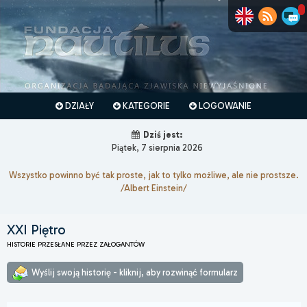
DZIAŁY
KATEGORIE
LOGOWANIE
Dziś jest:
Piątek, 7 sierpnia 2026
Wszystko powinno być tak proste, jak to tylko możliwe, ale nie prostsze.
/Albert Einstein/
XXI Piętro
HISTORIE PRZESŁANE PRZEZ ZAŁOGANTÓW
Wyślij swoją historię - kliknij, aby rozwinąć formularz