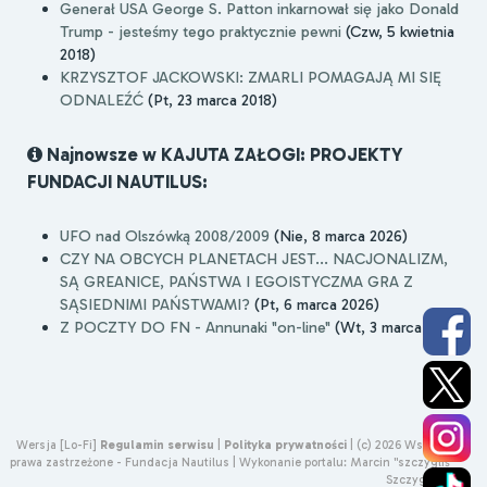
Generał USA George S. Patton inkarnował się jako Donald
Trump - jesteśmy tego praktycznie pewni
(Czw, 5 kwietnia
2018)
KRZYSZTOF JACKOWSKI: ZMARLI POMAGAJĄ MI SIĘ
ODNALEŹĆ
(Pt, 23 marca 2018)
Najnowsze w KAJUTA ZAŁOGI: PROJEKTY
FUNDACJI NAUTILUS:
UFO nad Olszówką 2008/2009
(Nie, 8 marca 2026)
CZY NA OBCYCH PLANETACH JEST... NACJONALIZM,
SĄ GREANICE, PAŃSTWA I EGOISTYCZMA GRA Z
SĄSIEDNIMI PAŃSTWAMI?
(Pt, 6 marca 2026)
Z POCZTY DO FN - Annunaki "on-line"
(Wt, 3 marca 2026)
Wersja [Lo-Fi]
Regulamin serwisu
|
Polityka prywatności
|
(c) 2026 Wszelkie
prawa zastrzeżone - Fundacja Nautilus |
Wykonanie portalu:
Marcin "szczygliś"
Szczygliński