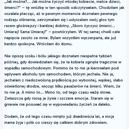
„Jak można?... Jak można życzyć młodej kobiecie, matce dzieci,
śmierci?” – tę wróżbę w ten sposób odczytywałam. Chodziłam jak
oszalała płacząc, aż w pewnym momencie doznałam pewnego
rodzaju olśnienia, zatrzymałam się i usłyszałam swój głos tym
razem głośniejszy i bardziej dobitny. „Skoro życzysz śmierci...
Umieraj! Sama Umieraj!” – powtórzyłam. W tej samej chwili całe
napięcie zeszło ze mnie. Byłam wszystkim wyczerpana, ale już
bardzo spokojna. Wróciłam do domu.
Nie opiszę szoku i bólu jakiego doznałam niespełna tydzień
później, gdy dowiedziałam się, że ta kobieta zginęła tragicznie w
wypadku samochodowym. Pomimo że to nie ja kierowałam pod
wpływem alkoholu tym samochodem, którym jechała. Nie ja,
jechałam z niedozwoloną prędkością po wyboistej, wąskiej, słabo
oświetlonej drodze, wioząc kilku pasażerów na śmierć. Wiem, że
to nie ja. A mimo to... Mimo to, od tego czasu ważę słowa.
Zwłaszcza gdy niosą je żywe i szczere emocje. Staram się w
gniewie nie posuwać się w wypowiadaniu życzeń za daleko.
Dodam, że od tego czasu minęło już dwadzieścia lat, a moja
mama żyje i póki co cieszy się całkiem dobrym zdrowiem.