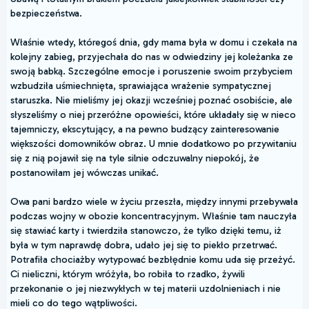
bezpieczeństwa.
Właśnie wtedy, któregoś dnia, gdy mama była w domu i czekała na
kolejny zabieg, przyjechała do nas w odwiedziny jej koleżanka ze
swoją babką. Szczególne emocje i poruszenie swoim przybyciem
wzbudziła uśmiechnięta, sprawiająca wrażenie sympatycznej
staruszka. Nie mieliśmy jej okazji wcześniej poznać osobiście, ale
słyszeliśmy o niej przeróżne opowieści, które układały się w nieco
tajemniczy, ekscytujący, a na pewno budzący zainteresowanie
większości domowników obraz. U mnie dodatkowo po przywitaniu
się z nią pojawił się na tyle silnie odczuwalny niepokój, że
postanowiłam jej wówczas unikać.
Owa pani bardzo wiele w życiu przeszła, między innymi przebywała
podczas wojny w obozie koncentracyjnym. Właśnie tam nauczyła
się stawiać karty i twierdziła stanowczo, że tylko dzięki temu, iż
była w tym naprawdę dobra, udało jej się to piekło przetrwać.
Potrafiła chociażby wytypować bezbłędnie komu uda się przeżyć.
Ci nieliczni, którym wróżyła, bo robiła to rzadko, żywili
przekonanie o jej niezwykłych w tej materii uzdolnieniach i nie
mieli co do tego wątpliwości.