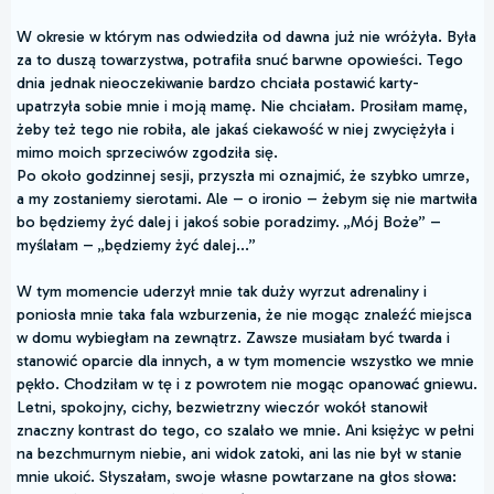
W okresie w którym nas odwiedziła od dawna już nie wróżyła. Była
za to duszą towarzystwa, potrafiła snuć barwne opowieści. Tego
dnia jednak nieoczekiwanie bardzo chciała postawić karty-
upatrzyła sobie mnie i moją mamę. Nie chciałam. Prosiłam mamę,
żeby też tego nie robiła, ale jakaś ciekawość w niej zwyciężyła i
mimo moich sprzeciwów zgodziła się.
Po około godzinnej sesji, przyszła mi oznajmić, że szybko umrze,
a my zostaniemy sierotami. Ale – o ironio – żebym się nie martwiła
bo będziemy żyć dalej i jakoś sobie poradzimy. „Mój Boże” –
myślałam – „będziemy żyć dalej...”
W tym momencie uderzył mnie tak duży wyrzut adrenaliny i
poniosła mnie taka fala wzburzenia, że nie mogąc znaleźć miejsca
w domu wybiegłam na zewnątrz. Zawsze musiałam być twarda i
stanowić oparcie dla innych, a w tym momencie wszystko we mnie
pękło. Chodziłam w tę i z powrotem nie mogąc opanować gniewu.
Letni, spokojny, cichy, bezwietrzny wieczór wokół stanowił
znaczny kontrast do tego, co szalało we mnie. Ani księżyc w pełni
na bezchmurnym niebie, ani widok zatoki, ani las nie był w stanie
mnie ukoić. Słyszałam, swoje własne powtarzane na głos słowa: