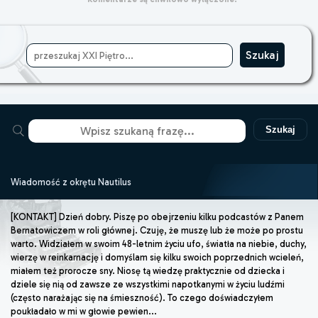
Szukaj
Wiadomość z okrętu Nautilus
[KONTAKT] Dzień dobry. Piszę po obejrzeniu kilku podcastów z Panem
Bernatowiczem w roli głównej. Czuję, że muszę lub że może po prostu
warto. Widziałem w swoim 48-letnim życiu ufo, światła na niebie, duchy,
wierzę w reinkarnację i domyślam się kilku swoich poprzednich wcieleń,
miałem też prorocze sny. Niosę tą wiedzę praktycznie od dziecka i
dziele się nią od zawsze ze wszystkimi napotkanymi w życiu ludźmi
(często narażając się na śmieszność). To czego doświadczyłem
poukładało w mi w głowie pewien...