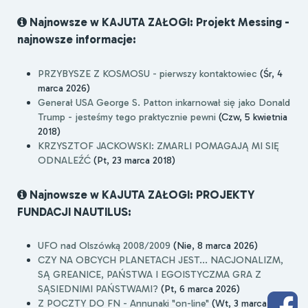
Najnowsze w KAJUTA ZAŁOGI: Projekt Messing -
najnowsze informacje:
PRZYBYSZE Z KOSMOSU - pierwszy kontaktowiec
(Śr, 4
marca 2026)
Generał USA George S. Patton inkarnował się jako Donald
Trump - jesteśmy tego praktycznie pewni
(Czw, 5 kwietnia
2018)
KRZYSZTOF JACKOWSKI: ZMARLI POMAGAJĄ MI SIĘ
ODNALEŹĆ
(Pt, 23 marca 2018)
Najnowsze w KAJUTA ZAŁOGI: PROJEKTY
FUNDACJI NAUTILUS:
UFO nad Olszówką 2008/2009
(Nie, 8 marca 2026)
CZY NA OBCYCH PLANETACH JEST... NACJONALIZM,
SĄ GREANICE, PAŃSTWA I EGOISTYCZMA GRA Z
SĄSIEDNIMI PAŃSTWAMI?
(Pt, 6 marca 2026)
Z POCZTY DO FN - Annunaki "on-line"
(Wt, 3 marca 2026)