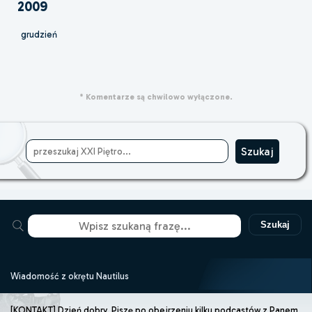
2009
grudzień
* Komentarze są chwilowo wyłączone.
Szukaj
Wiadomość z okrętu Nautilus
[KONTAKT] Dzień dobry. Piszę po obejrzeniu kilku podcastów z Panem