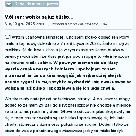
Dodaj do interesujących
Mój sen: wojska są już blisko...
|
Nie, 10 gru 2023
21:08
komentarze: brak
czytany: 3634x
[...] Witam Szanowną Fundację, Chciałem krótko opisać sen który
miałem tej nocy, dokładnie z 7 na 8 stycznia 2022r. Śniło mi się że
mieliśmy iść do kina z klasa a ja w tym czasie szukałem butów w
piwnicy i widziałem że klasa jest już pod szopą a to właśnie szopa
na drewno robiła za kino.
W pewnym momencie do klasy
wyszła grupka naszych żołnierzy i spokojnym tonem
przekazali im że do kina mogą iść jak najbardziej ale jak
padnie sygnał to mają szybko wychodzić i się ewakuować bo
wojska są już blisko i spodziewają się ich lada chwila.
Wojska miały nadejść od południowej strony. A co jeszcze mogę
dodać to że mam 29 lat i do fizycznej szkoły nie chodzę a miejsce
ze snu to mój rodzinny dom. Główne odczucia jakie skojarzyły mi
się z tego snu to: wojska są już blisko i spodziewają się ich lada
chwila, słoneczny dzień oraz południowa strona. Dodam tylko że
pisze do was z południowego Mazowsza jakby to miało kiedyś