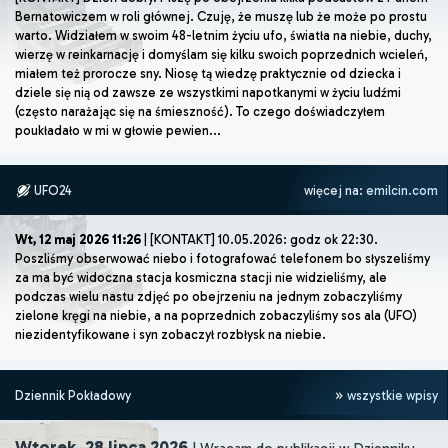
Bernatowiczem w roli głównej. Czuję, że muszę lub że może po prostu
warto. Widziałem w swoim 48-letnim życiu ufo, światła na niebie, duchy,
wierzę w reinkarnację i domyślam się kilku swoich poprzednich wcieleń,
miałem też prorocze sny. Niosę tą wiedzę praktycznie od dziecka i
dziele się nią od zawsze ze wszystkimi napotkanymi w życiu ludźmi
(często narażając się na śmieszność). To czego doświadczyłem
poukładało w mi w głowie pewien...
UFO24
więcej na:
emilcin.com
Wt, 12 maj 2026 11:26
| [KONTAKT] 10.05.2026: godz ok 22:30.
Poszliśmy obserwować niebo i fotografować telefonem bo słyszeliśmy
za ma być widoczna stacja kosmiczna stacji nie widzieliśmy, ale
podczas wielu nastu zdjęć po obejrzeniu na jednym zobaczyliśmy
zielone kręgi na niebie, a na poprzednich zobaczyliśmy sos ala (UFO)
niezidentyfikowane i syn zobaczył rozbłysk na niebie.
Dziennik Pokładowy
wszystkie wpisy
Wtorek, 28 lipca 2026
| Wracam do publikacji w Dzienniku