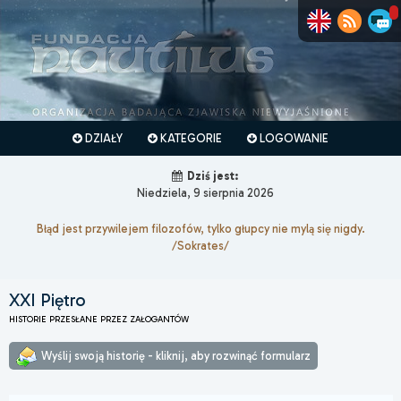
DZIAŁY
KATEGORIE
LOGOWANIE
Dziś jest:
Niedziela, 9 sierpnia 2026
Błąd jest przywilejem filozofów, tylko głupcy nie mylą się nigdy.
/Sokrates/
XXI Piętro
HISTORIE PRZESŁANE PRZEZ ZAŁOGANTÓW
Wyślij swoją historię - kliknij, aby rozwinąć formularz