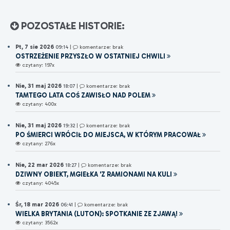
POZOSTAŁE HISTORIE:
Pt, 7 sie 2026
09:14
|
komentarze: brak
OSTRZEŻENIE PRZYSZŁO W OSTATNIEJ CHWILI
czytany: 197x
Nie, 31 maj 2026
18:07
|
komentarze: brak
TAMTEGO LATA COŚ ZAWISŁO NAD POLEM
czytany: 400x
Nie, 31 maj 2026
19:32
|
komentarze: brak
PO ŚMIERCI WRÓCIŁ DO MIEJSCA, W KTÓRYM PRACOWAŁ
czytany: 276x
Nie, 22 mar 2026
18:27
|
komentarze: brak
DZIWNY OBIEKT, MGIEŁKA 'Z RAMIONAMI NA KULI
czytany: 4045x
Śr, 18 mar 2026
06:41
|
komentarze: brak
WIELKA BRYTANIA (LUTON): SPOTKANIE ZE ZJAWĄ!
czytany: 3562x