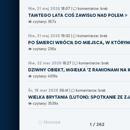
Nie, 31 maj 2026
18:07
|
komentarze: brak
TAMTEGO LATA COŚ ZAWISŁO NAD POLEM
czytany: 357x
Nie, 31 maj 2026
19:32
|
komentarze: brak
PO ŚMIERCI WRÓCIŁ DO MIEJSCA, W KTÓRY
czytany: 236x
Nie, 22 mar 2026
18:27
|
komentarze: brak
DZIWNY OBIEKT, MGIEŁKA 'Z RAMIONAMI NA K
czytany: 4019x
Śr, 18 mar 2026
06:41
|
komentarze: brak
WIELKA BRYTANIA (LUTON): SPOTKANIE ZE Z
czytany: 3539x
Nowsze
1 / 262