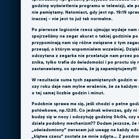
godzinę wyświetlenia programu w telewizji, ale po
nie pamiętamy. Natomiast, gdy jest np. 19:19 spra
inaczej - nie jest to już tak normalne.
Po pierwsze logicznie rzecz ujmując wydaje nam s
spojrzeliśmy na zegar akurat o takiej godzinie po
przypominają nam się różne związane z tym zagad
przesąd, o którym wspomniałem wcześniej. Dzięki
odczytana z zegarka nie przelatuje nam przez p
znika, tylko trafia do świadomości i po prostu się
zastanawiamy, co sprawia, że ją zapamiętujemy!!!
W rezultacie suma tych zapamiętanych godzin w c
czy roku daje nam mylne wrażenie, że za każdym 
o tej samej liczbie godzin i minut.
Podobnie sprawa ma się, jeśli chodzi o pełne god
połówkowe, np.12:30. Co jednak wówczas, gdy ni 
budzę się w nocy i odczytuję godzinę 04:04, czy
działa podobny mechanizm?? Dodam jeszcze, że 
„uświadomiony” zwracam już uwagę na każdy odcz
„klątwa czasu” została ze mnie zdjęta… Z pozdro