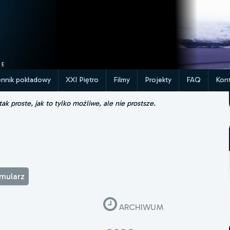
ennik pokładowy
XXI Piętro
Filmy
Projekty
FAQ
Kont
k proste, jak to tylko możliwe, ale nie prostsze.
rmularz
ARCHIWUM