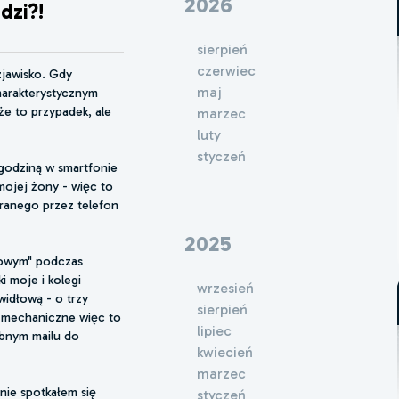
2026
odzi?!
sierpień
czerwiec
zjawisko. Gdy
maj
harakterystycznym
 że to przypadek, ale
marzec
luty
styczeń
godziną w smartfonie
mojej żony - więc to
eranego przez telefon
2025
sowym" podczas
i moje i kolegi
wrzesień
widłową - o trzy
sierpień
y mechaniczne więc to
lipiec
obnym mailu do
kwiecień
marzec
nie spotkałem się
styczeń