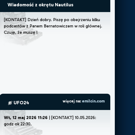
Wiadomość z okrętu Nautilus
[
K
O
N
T
A
K
T
]
D
z
i
e
ń
d
o
b
r
y
.
P
i
s
z
ę
p
o
o
b
e
j
r
z
e
n
i
u
k
i
l
k
u
p
o
d
c
a
s
t
ó
w
z
P
a
n
e
m
B
e
r
n
a
t
o
w
i
c
z
e
m
w
r
o
l
i
g
ł
ó
w
n
e
j
.
C
z
u
j
ę
,
ż
e
m
u
s
z
ę
l
u
b
ż
e
m
o
ż
e
p
o
p
r
więcej na:
emilcin.com
UFO24
Wt, 12 maj 2026 11:26
| [KONTAKT] 10.05.2026:
godz ok 22:30. Poszliśmy