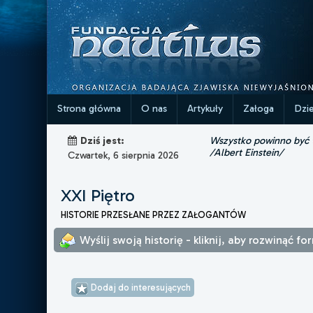
Strona główna
O nas
Artykuły
Załoga
Dzi
Wszystko powinno być ta
Dziś jest:
/Albert Einstein/
Czwartek, 6 sierpnia 2026
XXI Piętro
HISTORIE PRZESŁANE PRZEZ ZAŁOGANTÓW
Wyślij swoją historię - kliknij, aby rozwinąć fo
Dodaj do interesujących