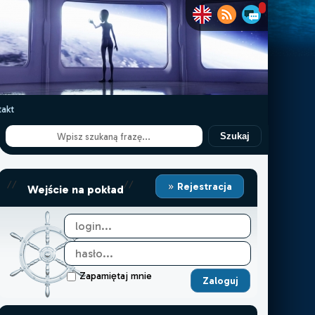
akt
Szukaj
//
//
Rejestracja
Wejście na pokład
Zapamiętaj mnie