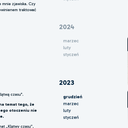
 mnie zjawiska. Czy
owinienem traktować
2024
marzec
luty
styczeń
2023
klątwą czasu".
grudzień
marzec
 na temat tego, że
jego otoczeniu nie
luty
e.
styczeń
mat „Klątwy czasu”,