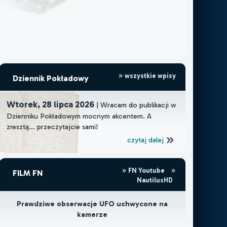
wszystkie wpisy
Dziennik Pokładowy
Wtorek, 28 lipca 2026
| Wracam do publikacji w
Dzienniku Pokładowym mocnym akcentem. A
zresztą... przeczytajcie sami!
czytaj dalej
FN Youtube
FILM FN
NautilusHD
Prawdziwe obserwacje UFO uchwycone na
kamerze