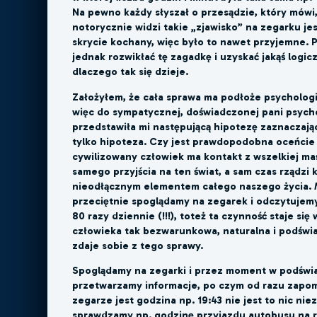
Na pewno każdy słyszał o przesądzie, który mówi,
notorycznie widzi takie „zjawisko” na zegarku je
skrycie kochany, więc było to nawet przyjemne.
jednak rozwikłać tę zagadkę i uzyskać jakąś logi
dlaczego tak się dzieje.
Założyłem, że cała sprawa ma podłoże psychologi
więc do sympatycznej, doświadczonej pani psycho
przedstawiła mi następującą hipotezę zaznaczając
tylko hipoteza. Czy jest prawdopodobna oceńci
cywilizowany człowiek ma kontakt z wszelkiej ma
samego przyjścia na ten świat, a sam czas rządzi 
nieodłącznym elementem całego naszego życia. M
przeciętnie spoglądamy na zegarek i odczytujem
80 razy dziennie (!!!), toteż ta czynność staje się
człowieka tak bezwarunkowa, naturalna i podświ
zdaje sobie z tego sprawy.
Spoglądamy na zegarki i przez moment w podświ
przetwarzamy informacje, po czym od razu zapo
zegarze jest godzina np. 19:43 nie jest to nic ni
sprawdzamy np. godzinę przyjazdu autobusu na r