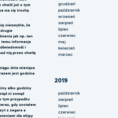
grudzień
 chwili już o tym
październik
wa ma się trochę
wrzesień
sierpień
ię niezwykłe, że
lipiec
 drugie
czerwiec
nienia jak np. ten
maj
 temu informacja
odświadomość i
kwiecień
 nad nią przez chwilę
marzec
iągu dnia miesiąca
razem jest godzina
2019
ziny albo godziny
październik
stąd ni zowąd
 w tym przypadku
sierpień
teraz, gdy zostałem
lipiec
yt z zegara a
czerwiec
wieniami dla ekipy