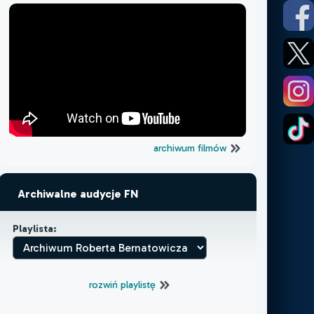
archiwum filmów
Archiwalne audycje FN
Playlista:
rozwiń playlistę