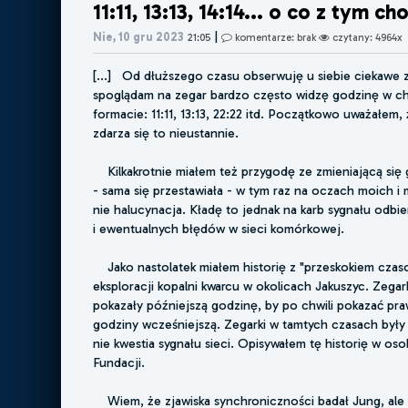
11:11, 13:13, 14:14... o co z tym ch
|
Nie, 10 gru 2023
21:05
komentarze: brak
czytany: 4964x
[...] Od dłuższego czasu obserwuję u siebie ciekawe 
spoglądam na zegar bardzo często widzę godzinę w c
formacie: 11:11, 13:13, 22:22 itd. Początkowo uważałem,
zdarza się to nieustannie.
Kilkakrotnie miałem też przygodę ze zmieniającą się 
- sama się przestawiała - w tym raz na oczach moich i 
nie halucynacja. Kładę to jednak na karb sygnału odbi
i ewentualnych błędów w sieci komórkowej.
Jako nastolatek miałem historię z "przeskokiem cza
eksploracji kopalni kwarcu w okolicach Jakuszyc. Zegark
pokazały późniejszą godzinę, by po chwili pokazać pra
godziny wcześniejszą. Zegarki w tamtych czasach był
nie kwestia sygnału sieci. Opisywałem tę historię w os
Fundacji.
Wiem, że zjawiska synchroniczności badał Jung, ale 