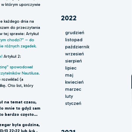
, w którym uporczywie
2022
że każdego dnia na
aszam do przeczytania
grudzień
w tej sprawie: Artykuł
listopad
 tym chodzi?” – do
nie różnych zagadek.
październik
wrzesień
e!
Artykuł 2:
sierpień
dzinę” spowodował
lipiec
czytelników Nautilusa.
maj
rozwikłać (a
kwiecień
kę. Oto list, który
marzec
luty
uł na temat czasu,
styczeń
ało mnie to gdyż sam
o bardzo często...
zegar była godzina,
3:13 22:22 lub 4:4 .