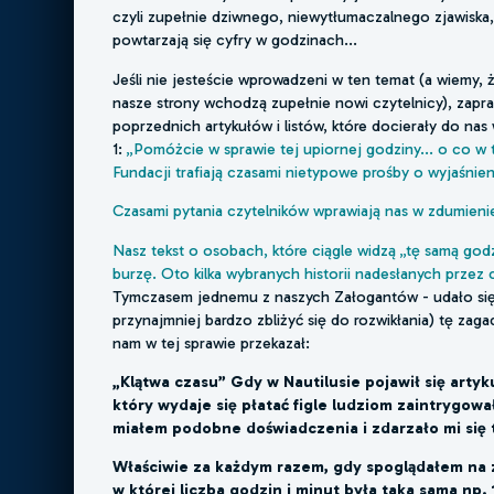
czyli zupełnie dziwnego, niewytłumaczalnego zjawiska
powtarzają się cyfry w godzinach...
Jeśli nie jesteście wprowadzeni w ten temat (a wiemy, 
nasze strony wchodzą zupełnie nowi czytelnicy), zapr
poprzednich artykułów i listów, które docierały do nas 
1:
„Pomóżcie w sprawie tej upiornej godziny... o co w
Fundacji trafiają czasami nietypowe prośby o wyjaśnie
Czasami pytania czytelników wprawiają nas w zdumieni
Nasz tekst o osobach, które ciągle widzą „tę samą go
burzę. Oto kilka wybranych historii nadesłanych przez 
Tymczasem jednemu z naszych Załogantów - udało się 
przynajmniej bardzo zbliżyć się do rozwikłania) tę zagad
nam w tej sprawie przekazał:
„Klątwa czasu” Gdy w Nautilusie pojawił się artyk
który wydaje się płatać figle ludziom zaintrygow
miałem podobne doświadczenia i zdarzało mi się t
Właściwie za każdym razem, gdy spoglądałem na 
w której liczba godzin i minut była taka sama np. 1