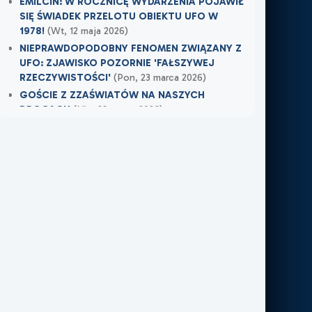
EMILCIN: W ROCZNICĘ WYDARZENIA POJAWIŁ
SIĘ ŚWIADEK PRZELOTU OBIEKTU UFO W
1978!
(Wt, 12 maja 2026)
NIEPRAWDOPODOBNY FENOMEN ZWIĄZANY Z
UFO: ZJAWISKO POZORNIE 'FAŁSZYWEJ
RZECZYWISTOŚCI'
(Pon, 23 marca 2026)
GOŚCIE Z ZZAŚWIATÓW NA NASZYCH
DROGACH
(Nie, 22 marca 2026)
Najnowsze w XXI Piętro:
MOJE DOŚWIADCZENIE Z NIEWIDZIALNĄ
OBECNOŚCIĄ
(Śr, 17 czerwca 2026)
TAMTEGO LATA COŚ ZAWISŁO NAD POLEM
(Nie, 31 maja 2026)
PO ŚMIERCI WRÓCIŁ DO MIEJSCA, W KTÓRYM
PRACOWAŁ
(Nie, 31 maja 2026)
Najnowsze w FN24:
Tajemnicza kula nad Kolumbią. Sieć obiegło