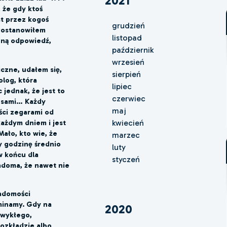
2021
 że gdy ktoś
st przez kogoś
grudzień
 Postanowiłem
listopad
czną odpowiedź,
październik
wrzesień
czne, udałem się,
sierpień
log, która
lipiec
 jednak, że jest to
czerwiec
e sami…
Każdy
maj
ści zegarami od
każdym dniem i jest
kwiecień
ało, kto wie, że
marzec
y godzinę średnio
luty
 w końcu dla
styczeń
adoma, że nawet nie
adomości
minamy. Gdy na
2020
ezwykłego,
ozkładzie albo