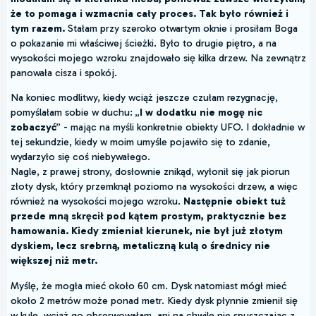
że to pomaga i wzmacnia cały proces. Tak było również i
tym razem.
Stałam przy szeroko otwartym oknie i prosiłam Boga
o pokazanie mi właściwej ścieżki. Było to drugie piętro, a na
wysokości mojego wzroku znajdowało się kilka drzew. Na zewnątrz
panowała cisza i spokój.
Na koniec modlitwy, kiedy wciąż jeszcze czułam rezygnację,
pomyślałam sobie w duchu: „
I w dodatku nie mogę nic
zobaczyć
” - mając na myśli konkretnie obiekty UFO. I dokładnie w
tej sekundzie, kiedy w moim umyśle pojawiło się to zdanie,
wydarzyło się coś niebywałego.
Nagle, z prawej strony, dosłownie znikąd, wyłonił się jak piorun
złoty dysk, który przemknął poziomo na wysokości drzew, a więc
również na wysokości mojego wzroku.
Następnie obiekt tuż
przede mną skręcił pod kątem prostym, praktycznie bez
hamowania. Kiedy zmieniał kierunek, nie był już złotym
dyskiem, lecz srebrną, metaliczną kulą o średnicy nie
większej niż metr.
Myślę, że mogła mieć około 60 cm. Dysk natomiast mógł mieć
około 2 metrów może ponad metr. Kiedy dysk płynnie zmienił się
w kulę, wciąż go obserwowałam, ani na chwilę nie spuszczając z