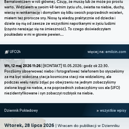
Bernatowiczem w roli głównej. Czuję, że muszę lub że może po prostu
warto. Widziałem w swoim 48-letnim życiu ufo, światła na niebie, duchy,
wierzę w reinkarnację i domyślam się kilku swoich poprzednich wcieleń,
miałem też prorocze sny. Niosę tą wiedzę praktycznie od dziecka i
dziele się nią od zawsze ze wszystkimi napotkanymi w życiu ludźmi
(często narażając się na śmieszność). To czego doświadczyłem
poukładało w mi w głowie pewien...
UFO24
więcej na:
emilcin.com
Wt, 12 maj 2026 11:26
| [KONTAKT] 10.05.2026: godz ok 22:30.
Poszliśmy obserwować niebo i fotografować telefonem bo słyszeliśmy
za ma być widoczna stacja kosmiczna stacji nie widzieliśmy, ale
podczas wielu nastu zdjęć po obejrzeniu na jednym zobaczyliśmy
zielone kręgi na niebie, a na poprzednich zobaczyliśmy sos ala (UFO)
niezidentyfikowane i syn zobaczył rozbłysk na niebie.
Dziennik Pokładowy
wszystkie wpisy
Wtorek, 28 lipca 2026
| Wracam do publikacji w Dzienniku