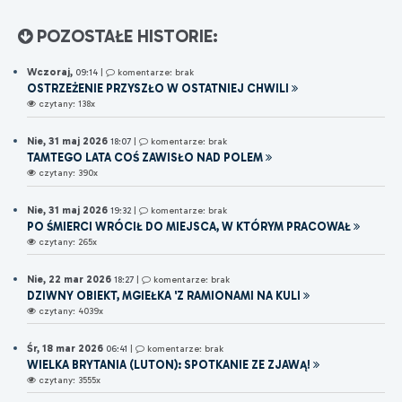
POZOSTAŁE HISTORIE:
Wczoraj,
09:14
|
komentarze: brak
OSTRZEŻENIE PRZYSZŁO W OSTATNIEJ CHWILI
czytany: 138x
Nie, 31 maj 2026
18:07
|
komentarze: brak
TAMTEGO LATA COŚ ZAWISŁO NAD POLEM
czytany: 390x
Nie, 31 maj 2026
19:32
|
komentarze: brak
PO ŚMIERCI WRÓCIŁ DO MIEJSCA, W KTÓRYM PRACOWAŁ
czytany: 265x
Nie, 22 mar 2026
18:27
|
komentarze: brak
DZIWNY OBIEKT, MGIEŁKA 'Z RAMIONAMI NA KULI
czytany: 4039x
Śr, 18 mar 2026
06:41
|
komentarze: brak
WIELKA BRYTANIA (LUTON): SPOTKANIE ZE ZJAWĄ!
czytany: 3555x