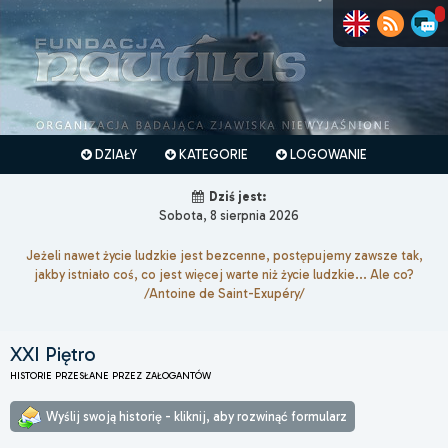
DZIAŁY
KATEGORIE
LOGOWANIE
Dziś jest:
Sobota, 8 sierpnia 2026
Jeżeli nawet życie ludzkie jest bezcenne, postępujemy zawsze tak,
jakby istniało coś, co jest więcej warte niż życie ludzkie... Ale co?
/Antoine de Saint-Exupéry/
XXI Piętro
HISTORIE PRZESŁANE PRZEZ ZAŁOGANTÓW
Wyślij swoją historię - kliknij, aby rozwinąć formularz