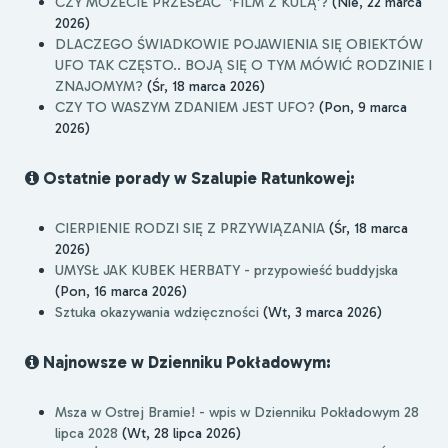
CZY MOŻECIE PRZESŁAĆ 'FILM Z KULĄ'?
(Nie, 22 marca
2026)
DLACZEGO ŚWIADKOWIE POJAWIENIA SIĘ OBIEKTÓW
UFO TAK CZĘSTO.. BOJĄ SIĘ O TYM MÓWIĆ RODZINIE I
ZNAJOMYM?
(Śr, 18 marca 2026)
CZY TO WASZYM ZDANIEM JEST UFO?
(Pon, 9 marca
2026)
Ostatnie porady w Szalupie Ratunkowej:
CIERPIENIE RODZI SIĘ Z PRZYWIĄZANIA
(Śr, 18 marca
2026)
UMYSŁ JAK KUBEK HERBATY - przypowieść buddyjska
(Pon, 16 marca 2026)
Sztuka okazywania wdzięczności
(Wt, 3 marca 2026)
Najnowsze w Dzienniku Pokładowym:
Msza w Ostrej Bramie! - wpis w Dzienniku Pokładowym 28
lipca 2028
(Wt, 28 lipca 2026)