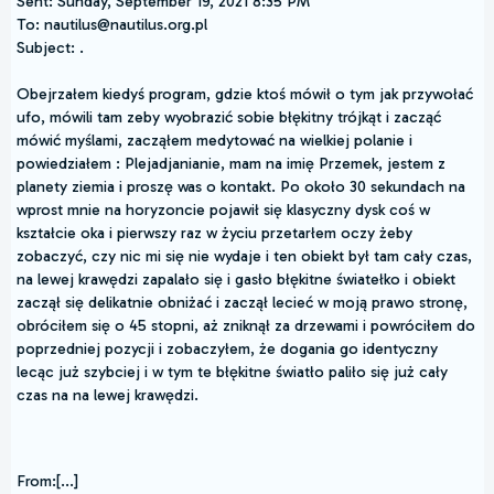
Sent: Sunday, September 19, 2021 8:35 PM
To: nautilus@nautilus.org.pl
Subject: .
Obejrzałem kiedyś program, gdzie ktoś mówił o tym jak przywołać
ufo, mówili tam zeby wyobrazić sobie błękitny trójkąt i zacząć
mówić myślami, zacząłem medytować na wielkiej polanie i
powiedziałem : Plejadjanianie, mam na imię Przemek, jestem z
planety ziemia i proszę was o kontakt. Po około 30 sekundach na
wprost mnie na horyzoncie pojawił się klasyczny dysk coś w
kształcie oka i pierwszy raz w życiu przetarłem oczy żeby
zobaczyć, czy nic mi się nie wydaje i ten obiekt był tam cały czas,
na lewej krawędzi zapalało się i gasło błękitne światełko i obiekt
zaczął się delikatnie obniżać i zaczął lecieć w moją prawo stronę,
obróciłem się o 45 stopni, aż zniknął za drzewami i powróciłem do
poprzedniej pozycji i zobaczyłem, że dogania go identyczny
lecąc już szybciej i w tym te błękitne światło paliło się już cały
czas na na lewej krawędzi.
From:[...]