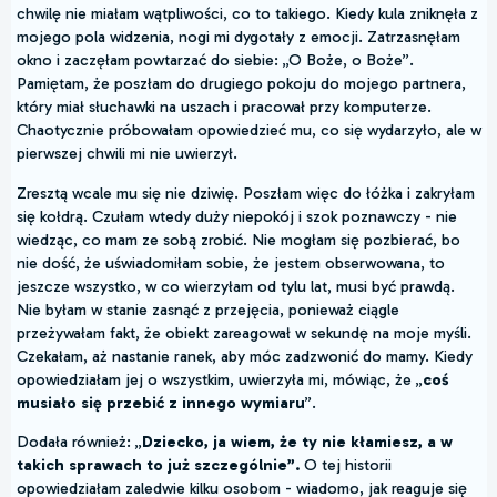
chwilę nie miałam wątpliwości, co to takiego. Kiedy kula zniknęła z
mojego pola widzenia, nogi mi dygotały z emocji. Zatrzasnęłam
okno i zaczęłam powtarzać do siebie: „O Boże, o Boże”.
Pamiętam, że poszłam do drugiego pokoju do mojego partnera,
który miał słuchawki na uszach i pracował przy komputerze.
Chaotycznie próbowałam opowiedzieć mu, co się wydarzyło, ale w
pierwszej chwili mi nie uwierzył.
Zresztą wcale mu się nie dziwię. Poszłam więc do łóżka i zakryłam
się kołdrą. Czułam wtedy duży niepokój i szok poznawczy - nie
wiedząc, co mam ze sobą zrobić. Nie mogłam się pozbierać, bo
nie dość, że uświadomiłam sobie, że jestem obserwowana, to
jeszcze wszystko, w co wierzyłam od tylu lat, musi być prawdą.
Nie byłam w stanie zasnąć z przejęcia, ponieważ ciągle
przeżywałam fakt, że obiekt zareagował w sekundę na moje myśli.
Czekałam, aż nastanie ranek, aby móc zadzwonić do mamy. Kiedy
opowiedziałam jej o wszystkim, uwierzyła mi, mówiąc, że „
coś
musiało się przebić z innego wymiaru
”.
Dodała również: „
Dziecko, ja wiem, że ty nie kłamiesz, a w
takich sprawach to już szczególnie”.
O tej historii
opowiedziałam zaledwie kilku osobom - wiadomo, jak reaguje się