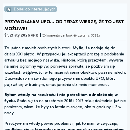
Dodaj do interesujących
PRZYWOŁAŁAM UFO... OD TERAZ WIERZĘ, ŻE TO JEST
MOŻLIWE!
|
Śr, 21 sty 2026
09:32
komentarze: brak
czytany: 3088x
To jedna z moich osobistych historii. Myślę, że nadaję się do
działu XXI piętro. W przypadku jej akceptacji proszę o podpisanie
artykułu bez mojego nazwiska. Historia, którą przeżyłam, wywarła
na mnie ogromny wpływ, ponieważ sprawiła, że pozbyłam się
wszelkich wątpliwości w temacie istnienia obiektów pozaziemskich.
Doświadczyłam świadomego przywołania obiektu UFO, który
pojawił się w trudnym, emocjonalnie dla mnie momencie.
Byłam wtedy na rozdrożu i nie potrafiłam odnaleźć się w
życiu.
Stało się to na przełomie 2016 i 2017 roku; dokładnie już nie
pamiętam, wiem, że były to letnie miesiące, około godziny 1-2 w
nocy.
Przeżywałam wtedy pewne problemy i, jak to mam w zwyczaju,
modliłam się w kierunku nieba, ponieważ zawsze wierzyłam,